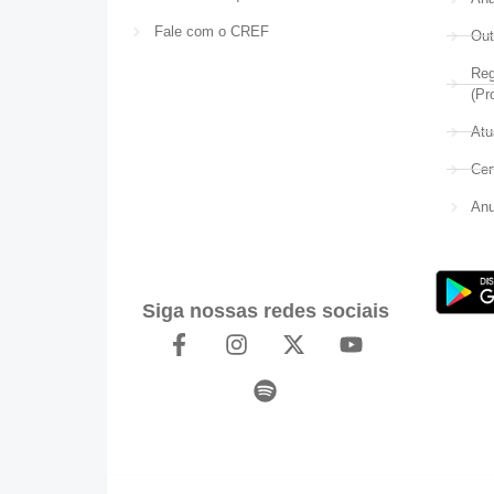
Fale com o CREF
Out
Reg
(Pr
Atu
Cer
Anu
Siga nossas redes sociais