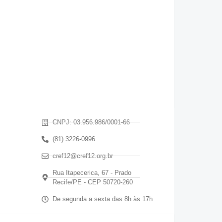
CNPJ: 03.956.986/0001-66
(81) 3226-0996
cref12@cref12.org.br
Rua Itapecerica, 67 - Prado
Recife/PE - CEP 50720-260
De segunda a sexta das 8h às 17h