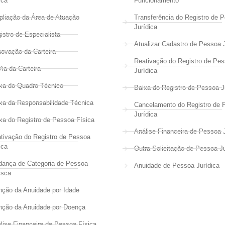
ica
Funcionamento
liação da Área de Atuação
Transferência do Registro de 
Jurídica
istro de Especialista
Atualizar Cadastro de Pessoa J
ovação da Carteira
Reativação do Registro de Pe
Via da Carteira
Jurídica
xa do Quadro Técnico
Baixa do Registro de Pessoa J
xa da Responsabilidade Técnica
Cancelamento do Registro de 
Jurídica
xa do Registro de Pessoa Física
Análise Financeira de Pessoa J
tivação do Registro de Pessoa
ica
Outra Solicitação de Pessoa Ju
ança de Categoria de Pessoa
Anuidade de Pessoa Jurídica
isca
nção da Anuidade por Idade
nção da Anuidade por Doença
lise Financeira de Pessoa Física