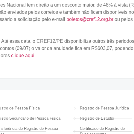
ples Nacional tem direito a um desconto maior, de 48% à vista 
 são enviados pelos correios e também não ficam disponíveis n
ssário a solicitação pelo e-mail
boletos@cref12.org.br
ou pelos
 Até essa data, o CREF12/PE disponibiliza outros três períodos
scontos (09/07) o valor da anuidade fica em R$603,07, podendo 
lores
clique aqui
.
istro de Pessoa Física
Registro de Pessoa Jurídica
istro Secundário de Pessoa Física
Registro de Estúdio
nsferência do Registro de Pessoa
Certificado de Registro de