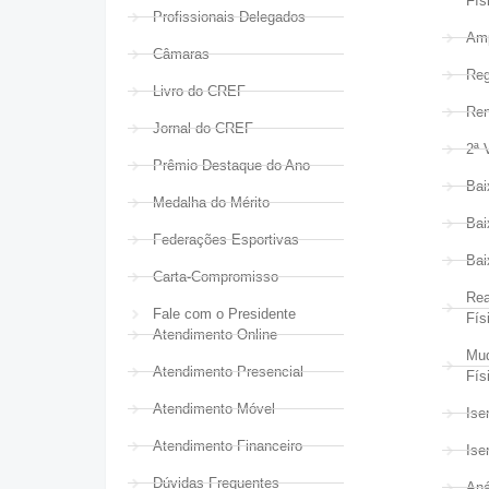
Fís
Profissionais Delegados
Amp
Câmaras
Reg
Livro do CREF
Ren
Jornal do CREF
2ª 
Prêmio Destaque do Ano
Bai
Medalha do Mérito
Bai
Federações Esportivas
Bai
Carta-Compromisso
Rea
Fale com o Presidente
Fís
Atendimento Online
Mud
Atendimento Presencial
Fís
Atendimento Móvel
Ise
Atendimento Financeiro
Ise
Dúvidas Frequentes
Aná