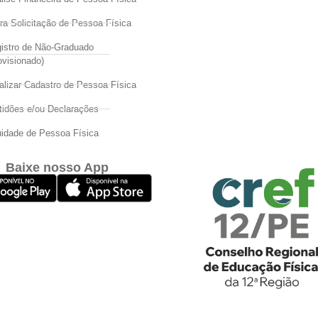
ra Solicitação de Pessoa Física
istro de Não-Graduado
ovisionado)
alizar Cadastro de Pessoa Física
tidões e/ou Declarações
idade de Pessoa Física
Baixe nosso App