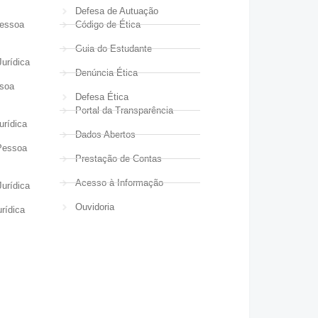
Defesa de Autuação
Pessoa
Código de Ética
Guia do Estudante
urídica
Denúncia Ética
ssoa
Defesa Ética
Portal da Transparência
urídica
Dados Abertos
Pessoa
Prestação de Contas
Acesso à Informação
urídica
Ouvidoria
rídica