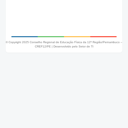
© Copyright 2025 Conselho Regional de Educação Física da 12ª Região/Pernambuco –
CREF12/PE |
Desenvolvido pelo Setor de TI