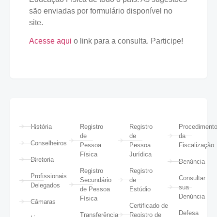
são enviadas por formulário disponível no
site.
Acesse aqui
o link para a consulta. Participe!
História
Registro
Registro
Procediment
de
de
da
Conselheiros
Pessoa
Pessoa
Fiscalização
Física
Jurídica
Diretoria
Denúncia
Registro
Registro
Profissionais
Consultar
Secundário
de
Delegados
sua
de Pessoa
Estúdio
Denúncia
Física
Câmaras
Certificado de
Defesa
Transferência
Registro de