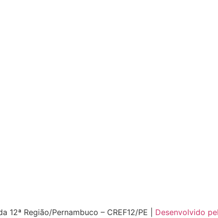
 da 12ª Região/Pernambuco – CREF12/PE |
Desenvolvido pel