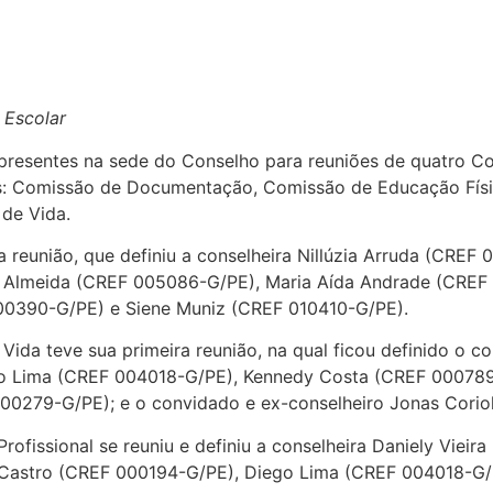
 Escolar
m presentes na sede do Conselho para reuniões de quatro 
las: Comissão de Documentação, Comissão de Educação Físi
de Vida.
 reunião, que definiu a conselheira Nillúzia Arruda (CREF
 Almeida (CREF 005086-G/PE), Maria Aída Andrade (CREF 
000390-G/PE) e Siene Muniz (CREF 010410-G/PE).
 Vida teve sua primeira reunião, na qual ficou definido o
go Lima (CREF 004018-G/PE), Kennedy Costa (CREF 000789-
00279-G/PE); e o convidado e ex-conselheiro Jonas Cori
rofissional se reuniu e definiu a conselheira Daniely Vie
 Castro (CREF 000194-G/PE), Diego Lima (CREF 004018-G/