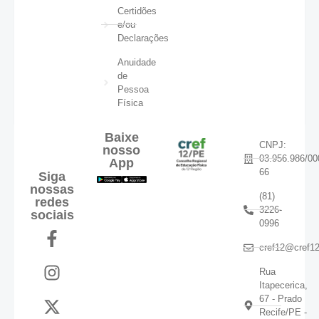
Certidões
e/ou
Declarações
Anuidade
de
Pessoa
Física
Baixe
CNPJ:
nosso
03.956.986/00
App
66
Siga
nossas
(81)
redes
3226-
sociais
0996
cref12@cref12
Rua
Itapecerica,
67 - Prado
Recife/PE -