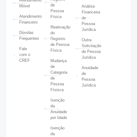
Atendimento
de
Móvel
Análise
Pessoa
Financeira
Atendimento
Física
de
Financeiro
Pessoa
Reativação
Jurídica
Dúvidas
do
Frequentes
Registro
Outra
de Pessoa
Solicitação
Fale
Física
de Pessoa
com o
Jurídica
CREF
Mudança
de
Anuidade
Categoria
de
de
Pessoa
Pessoa
Jurídica
Físisca
Isenção
da
Anuidade
por Idade
Isenção
da