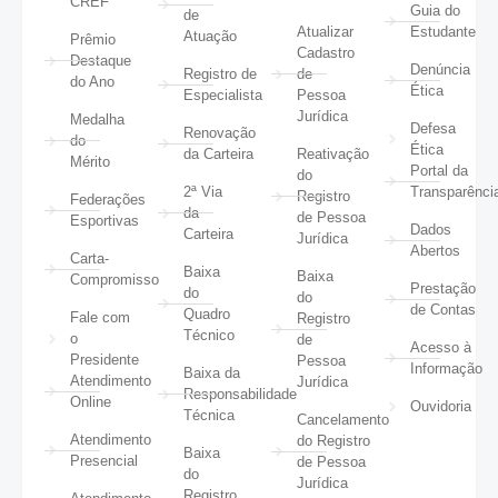
CREF
Guia do
de
Atualizar
Estudante
Atuação
Prêmio
Cadastro
Destaque
Denúncia
Registro de
de
do Ano
Ética
Especialista
Pessoa
Jurídica
Medalha
Defesa
Renovação
do
Ética
da Carteira
Reativação
Mérito
Portal da
do
2ª Via
Transparênci
Registro
Federações
da
de Pessoa
Esportivas
Dados
Carteira
Jurídica
Abertos
Carta-
Baixa
Baixa
Compromisso
Prestação
do
do
de Contas
Quadro
Fale com
Registro
Técnico
o
de
Acesso à
Presidente
Pessoa
Informação
Baixa da
Atendimento
Jurídica
Responsabilidade
Online
Ouvidoria
Técnica
Cancelamento
Atendimento
do Registro
Baixa
Presencial
de Pessoa
do
Jurídica
Registro