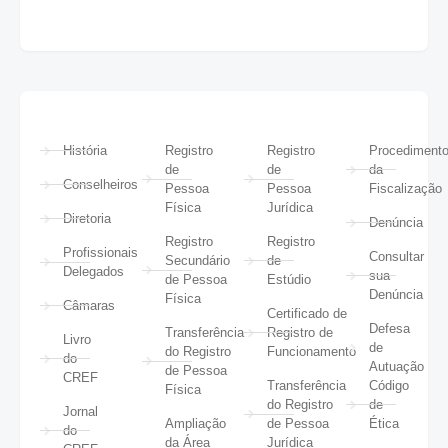
História
Registro
Registro
Procediment
de
de
da
Conselheiros
Pessoa
Pessoa
Fiscalização
Física
Jurídica
Diretoria
Denúncia
Registro
Registro
Profissionais
Consultar
Secundário
de
Delegados
sua
de Pessoa
Estúdio
Denúncia
Física
Câmaras
Certificado de
Defesa
Transferência
Registro de
Livro
de
do Registro
Funcionamento
do
Autuação
de Pessoa
CREF
Transferência
Código
Física
do Registro
de
Jornal
Ampliação
de Pessoa
Ética
do
da Área
Jurídica