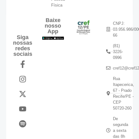
Física
Baixe
CNPJ:
nosso
03.956.986/00
App
66
Siga
nossas
(81)
redes
3226-
sociais
0996
cref12@cref12
Rua
Itapecerica,
67 - Prado
Recife/PE -
CEP
50720-260
De
segunda
a sexta
das 8h