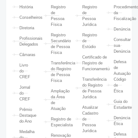
História
Registro
Registro
Procediment
de
de
da
Conselheiros
Pessoa
Pessoa
Fiscalização
Física
Jurídica
Diretoria
Denúncia
Registro
Registro
Profissionais
Consultar
Secundário
de
Delegados
sua
de Pessoa
Estúdio
Denúncia
Física
Câmaras
Certificado de
Defesa
Transferência
Registro de
Livro
de
do Registro
Funcionamento
do
Autuação
de Pessoa
CREF
Transferência
Código
Física
do Registro
de
Jornal
Ampliação
de Pessoa
Ética
do
da Área
Jurídica
CREF
Guia do
de
Atualizar
Estudante
Atuação
Prêmio
Cadastro
Destaque
Denúncia
Registro de
de
do Ano
Ética
Especialista
Pessoa
Jurídica
Medalha
Defesa
Renovação
do