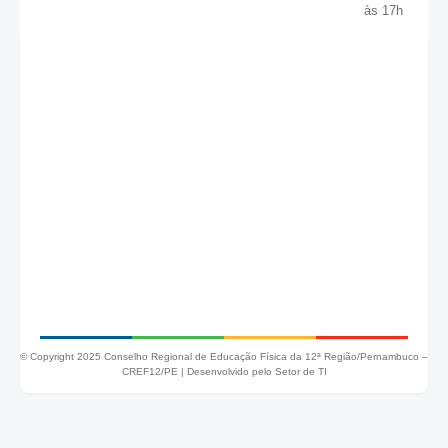
às 17h
© Copyright 2025 Conselho Regional de Educação Física da 12ª Região/Pernambuco –
CREF12/PE |
Desenvolvido pelo Setor de TI