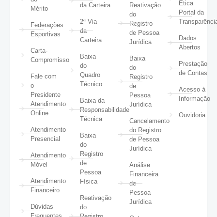
Ética
da Carteira
Reativação
Mérito
Portal da
do
2ª Via
Transparênci
Registro
Federações
da
de Pessoa
Esportivas
Dados
Carteira
Jurídica
Abertos
Carta-
Baixa
Baixa
Compromisso
Prestação
do
do
de Contas
Quadro
Fale com
Registro
Técnico
o
de
Acesso à
Presidente
Pessoa
Informação
Baixa da
Atendimento
Jurídica
Responsabilidade
Online
Ouvidoria
Técnica
Cancelamento
Atendimento
do Registro
Baixa
Presencial
de Pessoa
do
Jurídica
Registro
Atendimento
de
Móvel
Análise
Pessoa
Financeira
Atendimento
Física
de
Financeiro
Pessoa
Reativação
Jurídica
Dúvidas
do
Frequentes
Registro