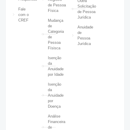
Outra
de Pessoa
Solicitação
Fale
Física
de Pessoa
com o
Jurídica
CREF
Mudança
de
Anuidade
Categoria
de
de
Pessoa
Pessoa
Jurídica
Físisca
Isenção
da
Anuidade
por Idade
Isenção
da
Anuidade
por
Doença
Análise
Financeira
de