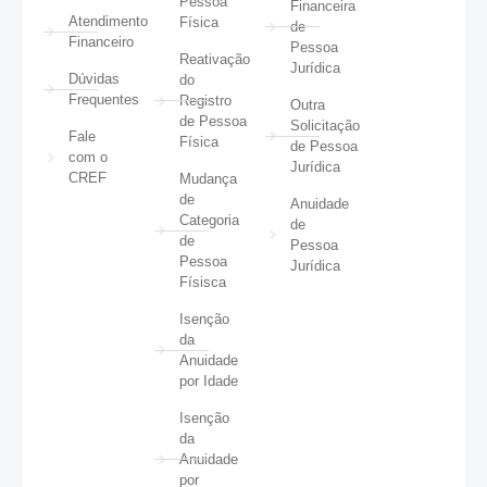
Pessoa
Financeira
Atendimento
Física
de
Financeiro
Pessoa
Reativação
Jurídica
Dúvidas
do
Frequentes
Registro
Outra
de Pessoa
Solicitação
Fale
Física
de Pessoa
com o
Jurídica
CREF
Mudança
de
Anuidade
Categoria
de
de
Pessoa
Pessoa
Jurídica
Físisca
Isenção
da
Anuidade
por Idade
Isenção
da
Anuidade
por