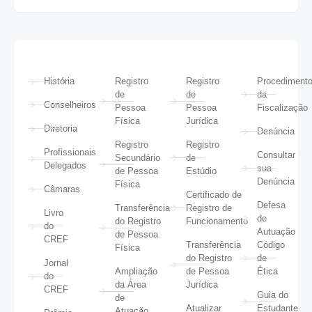
História
Registro
Registro
Procediment
de
de
da
Conselheiros
Pessoa
Pessoa
Fiscalização
Física
Jurídica
Diretoria
Denúncia
Registro
Registro
Profissionais
Consultar
Secundário
de
Delegados
sua
de Pessoa
Estúdio
Denúncia
Física
Câmaras
Certificado de
Defesa
Transferência
Registro de
Livro
de
do Registro
Funcionamento
do
Autuação
de Pessoa
CREF
Transferência
Código
Física
do Registro
de
Jornal
Ampliação
de Pessoa
Ética
do
da Área
Jurídica
CREF
Guia do
de
Atualizar
Estudante
Atuação