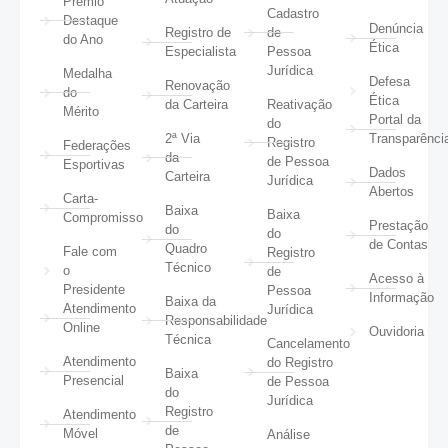
Prêmio
Cadastro
Destaque
Denúncia
Registro de
de
do Ano
Ética
Especialista
Pessoa
Jurídica
Medalha
Defesa
Renovação
do
Ética
da Carteira
Reativação
Mérito
Portal da
do
2ª Via
Transparênci
Registro
Federações
da
de Pessoa
Esportivas
Dados
Carteira
Jurídica
Abertos
Carta-
Baixa
Baixa
Compromisso
Prestação
do
do
de Contas
Quadro
Fale com
Registro
Técnico
o
de
Acesso à
Presidente
Pessoa
Informação
Baixa da
Atendimento
Jurídica
Responsabilidade
Online
Ouvidoria
Técnica
Cancelamento
Atendimento
do Registro
Baixa
Presencial
de Pessoa
do
Jurídica
Registro
Atendimento
de
Móvel
Análise