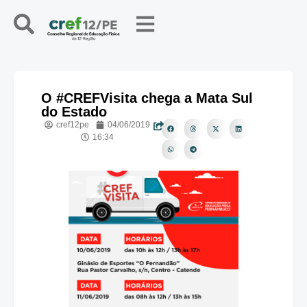
O #CREFVisita chega a Mata Sul
do Estado
cref12pe
04/06/2019
16:34