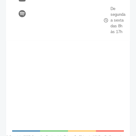
De
segunda
a sexta
das 8h
às 17h