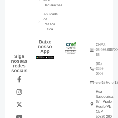
e/ou
Declarações
Anuidade
de
Pessoa
Física
Baixe
CNPJ:
nosso
03.956.986/00
App
66
Siga
nossas
(81)
redes
3226-
sociais
0996
cref12@cref12
Rua
Itapecerica,
67 - Prado
Recife/PE -
CEP
50720-260