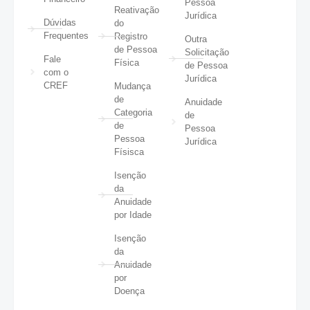
Pessoa
Reativação
Jurídica
Dúvidas
do
Frequentes
Registro
Outra
de Pessoa
Solicitação
Fale
Física
de Pessoa
com o
Jurídica
CREF
Mudança
de
Anuidade
Categoria
de
de
Pessoa
Pessoa
Jurídica
Físisca
Isenção
da
Anuidade
por Idade
Isenção
da
Anuidade
por
Doença