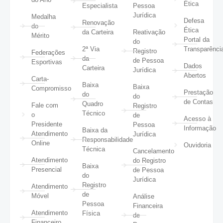
Ética
Especialista
Pessoa
Jurídica
Medalha
Defesa
Renovação
do
Ética
da Carteira
Reativação
Mérito
Portal da
do
2ª Via
Transparênci
Registro
Federações
da
de Pessoa
Esportivas
Dados
Carteira
Jurídica
Abertos
Carta-
Baixa
Baixa
Compromisso
Prestação
do
do
de Contas
Quadro
Fale com
Registro
Técnico
o
de
Acesso à
Presidente
Pessoa
Informação
Baixa da
Atendimento
Jurídica
Responsabilidade
Online
Ouvidoria
Técnica
Cancelamento
Atendimento
do Registro
Baixa
Presencial
de Pessoa
do
Jurídica
Registro
Atendimento
de
Móvel
Análise
Pessoa
Financeira
Atendimento
Física
de
Financeiro