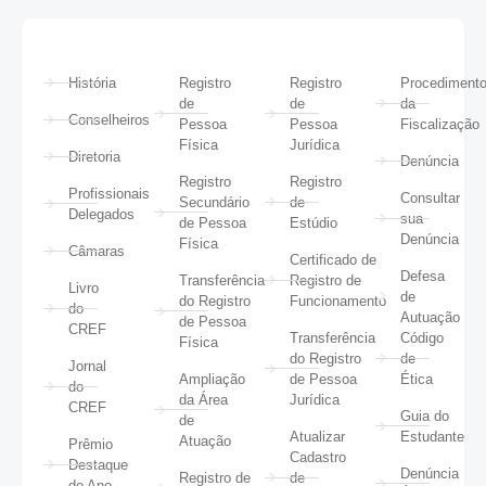
História
Registro
Registro
Procediment
de
de
da
Conselheiros
Pessoa
Pessoa
Fiscalização
Física
Jurídica
Diretoria
Denúncia
Registro
Registro
Profissionais
Consultar
Secundário
de
Delegados
sua
de Pessoa
Estúdio
Denúncia
Física
Câmaras
Certificado de
Defesa
Transferência
Registro de
Livro
de
do Registro
Funcionamento
do
Autuação
de Pessoa
CREF
Transferência
Código
Física
do Registro
de
Jornal
Ampliação
de Pessoa
Ética
do
da Área
Jurídica
CREF
Guia do
de
Atualizar
Estudante
Atuação
Prêmio
Cadastro
Destaque
Denúncia
Registro de
de
do Ano