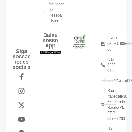
Anuidade
de
Pessoa
Física
Baixe
CNPJ:
nosso
03.956.986/00
App
66
Siga
nossas
(81)
redes
3226-
sociais
0996
cref12@cref12
Rua
Itapecerica,
67 - Prado
Recife/PE -
CEP
50720-260
De