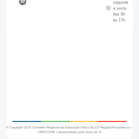
segunda
a sexta
das 8h
às 17h
© Copyright 2025 Conselho Regional de Educação Física da 12ª Região/Pernambuco –
CREF12/PE |
Desenvolvido pelo Setor de TI