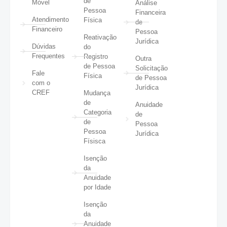
de
Móvel
Análise
Pessoa
Financeira
Atendimento
Física
de
Financeiro
Pessoa
Reativação
Jurídica
Dúvidas
do
Frequentes
Registro
Outra
de Pessoa
Solicitação
Fale
Física
de Pessoa
com o
Jurídica
CREF
Mudança
de
Anuidade
Categoria
de
de
Pessoa
Pessoa
Jurídica
Físisca
Isenção
da
Anuidade
por Idade
Isenção
da
Anuidade