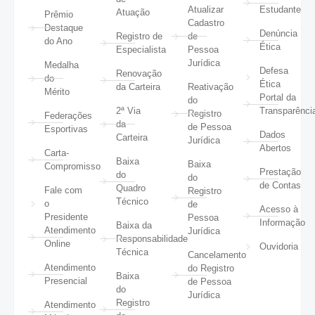
Atualizar
Estudante
Atuação
Prêmio
Cadastro
Destaque
Denúncia
Registro de
de
do Ano
Ética
Especialista
Pessoa
Jurídica
Medalha
Defesa
Renovação
do
Ética
da Carteira
Reativação
Mérito
Portal da
do
2ª Via
Transparênci
Registro
Federações
da
de Pessoa
Esportivas
Dados
Carteira
Jurídica
Abertos
Carta-
Baixa
Baixa
Compromisso
Prestação
do
do
de Contas
Quadro
Fale com
Registro
Técnico
o
de
Acesso à
Presidente
Pessoa
Informação
Baixa da
Atendimento
Jurídica
Responsabilidade
Online
Ouvidoria
Técnica
Cancelamento
Atendimento
do Registro
Baixa
Presencial
de Pessoa
do
Jurídica
Registro
Atendimento