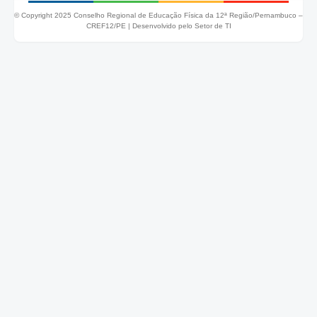
© Copyright 2025 Conselho Regional de Educação Física da 12ª Região/Pernambuco –
CREF12/PE |
Desenvolvido pelo Setor de TI