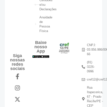
Certidões
e/ou
Declarações
Anuidade
de
Pessoa
Física
Baixe
CNPJ:
nosso
03.956.986/00
App
66
Siga
nossas
(81)
redes
3226-
sociais
0996
cref12@cref12
Rua
Itapecerica,
67 - Prado
Recife/PE -
CEP