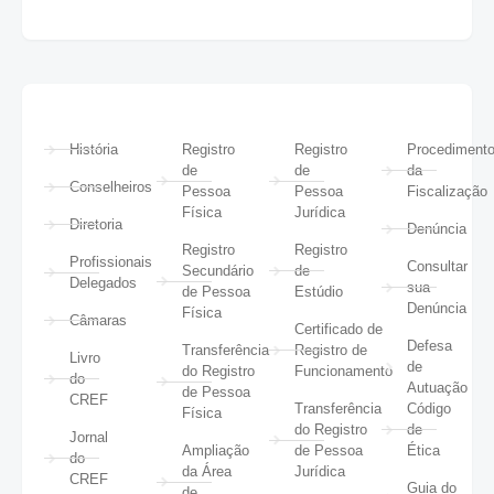
História
Registro
Registro
Procediment
de
de
da
Conselheiros
Pessoa
Pessoa
Fiscalização
Física
Jurídica
Diretoria
Denúncia
Registro
Registro
Profissionais
Consultar
Secundário
de
Delegados
sua
de Pessoa
Estúdio
Denúncia
Física
Câmaras
Certificado de
Defesa
Transferência
Registro de
Livro
de
do Registro
Funcionamento
do
Autuação
de Pessoa
CREF
Transferência
Código
Física
do Registro
de
Jornal
Ampliação
de Pessoa
Ética
do
da Área
Jurídica
CREF
Guia do
de