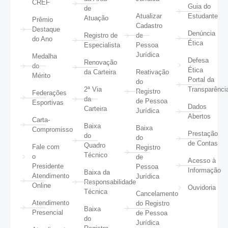
CREF
Guia do
de
Atualizar
Estudante
Atuação
Prêmio
Cadastro
Destaque
Denúncia
Registro de
de
do Ano
Ética
Especialista
Pessoa
Jurídica
Medalha
Defesa
Renovação
do
Ética
da Carteira
Reativação
Mérito
Portal da
do
2ª Via
Transparênci
Registro
Federações
da
de Pessoa
Esportivas
Dados
Carteira
Jurídica
Abertos
Carta-
Baixa
Baixa
Compromisso
Prestação
do
do
de Contas
Quadro
Fale com
Registro
Técnico
o
de
Acesso à
Presidente
Pessoa
Informação
Baixa da
Atendimento
Jurídica
Responsabilidade
Online
Ouvidoria
Técnica
Cancelamento
Atendimento
do Registro
Baixa
Presencial
de Pessoa
do
Jurídica