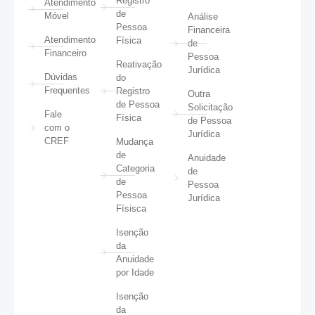
Registro
Atendimento
de
Móvel
Análise
Pessoa
Financeira
Atendimento
Física
de
Financeiro
Pessoa
Reativação
Jurídica
Dúvidas
do
Frequentes
Registro
Outra
de Pessoa
Solicitação
Fale
Física
de Pessoa
com o
Jurídica
CREF
Mudança
de
Anuidade
Categoria
de
de
Pessoa
Pessoa
Jurídica
Físisca
Isenção
da
Anuidade
por Idade
Isenção
da