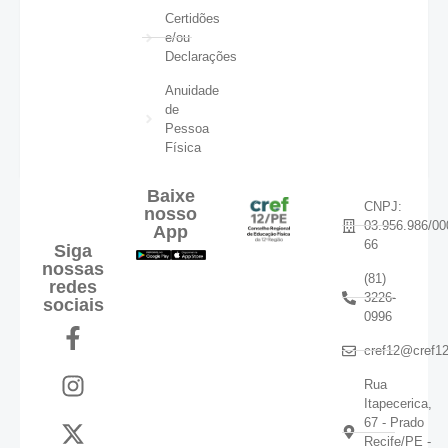
Certidões
e/ou
Declarações
Anuidade
de
Pessoa
Física
Baixe
CNPJ:
nosso
03.956.986/00
App
66
Siga
nossas
(81)
redes
3226-
sociais
0996
cref12@cref12
Rua
Itapecerica,
67 - Prado
Recife/PE -