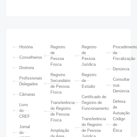
História
Registro
Registro
Procediment
de
de
da
Conselheiros
Pessoa
Pessoa
Fiscalização
Física
Jurídica
Diretoria
Denúncia
Registro
Registro
Profissionais
Consultar
Secundário
de
Delegados
sua
de Pessoa
Estúdio
Denúncia
Física
Câmaras
Certificado de
Defesa
Transferência
Registro de
Livro
de
do Registro
Funcionamento
do
Autuação
de Pessoa
CREF
Transferência
Código
Física
do Registro
de
Jornal
Ampliação
de Pessoa
Ética
do
da Área
Jurídica