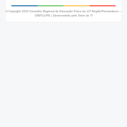
© Copyright 2025 Conselho Regional de Educação Física da 12ª Região/Pernambuco –
CREF12/PE |
Desenvolvido pelo Setor de TI