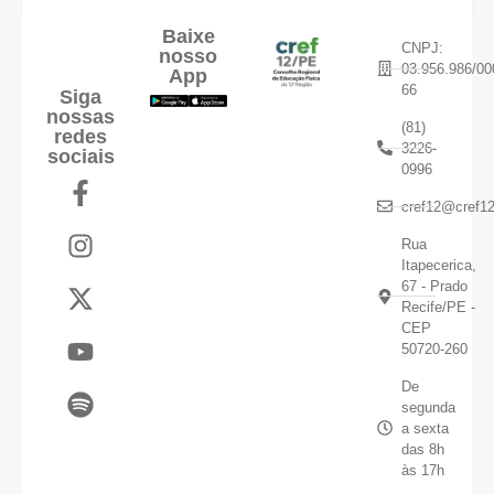
Baixe
CNPJ:
nosso
03.956.986/00
App
66
Siga
nossas
(81)
redes
3226-
sociais
0996
cref12@cref12
Rua
Itapecerica,
67 - Prado
Recife/PE -
CEP
50720-260
De
segunda
a sexta
das 8h
às 17h