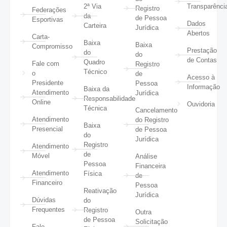
2ª Via
Transparênci
Registro
Federações
da
de Pessoa
Esportivas
Dados
Carteira
Jurídica
Abertos
Carta-
Baixa
Baixa
Compromisso
Prestação
do
do
de Contas
Quadro
Fale com
Registro
Técnico
o
de
Acesso à
Presidente
Pessoa
Informação
Baixa da
Atendimento
Jurídica
Responsabilidade
Online
Ouvidoria
Técnica
Cancelamento
Atendimento
do Registro
Baixa
Presencial
de Pessoa
do
Jurídica
Registro
Atendimento
de
Móvel
Análise
Pessoa
Financeira
Atendimento
Física
de
Financeiro
Pessoa
Reativação
Jurídica
Dúvidas
do
Frequentes
Registro
Outra
de Pessoa
Solicitação
Fale