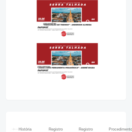
História
Registro
Registro
Procediment