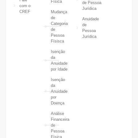
Física
de Pessoa
com o
Jurídica
CREF
Mudança
de
Anuidade
Categoria
de
de
Pessoa
Pessoa
Jurídica
Físisca
Isenção
da
Anuidade
por Idade
Isenção
da
Anuidade
por
Doença
Análise
Financeira
de
Pessoa
Física