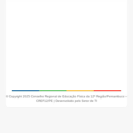
© Copyright 2025 Conselho Regional de Educação Física da 12ª Região/Pernambuco –
CREF12/PE |
Desenvolvido pelo Setor de TI