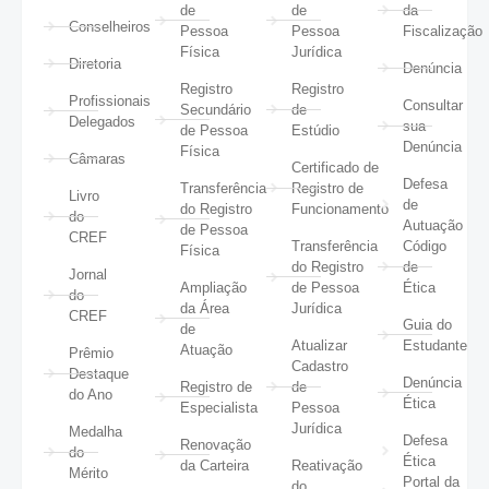
de
de
da
Conselheiros
Pessoa
Pessoa
Fiscalização
Física
Jurídica
Diretoria
Denúncia
Registro
Registro
Profissionais
Consultar
Secundário
de
Delegados
sua
de Pessoa
Estúdio
Denúncia
Física
Câmaras
Certificado de
Defesa
Transferência
Registro de
Livro
de
do Registro
Funcionamento
do
Autuação
de Pessoa
CREF
Transferência
Código
Física
do Registro
de
Jornal
Ampliação
de Pessoa
Ética
do
da Área
Jurídica
CREF
Guia do
de
Atualizar
Estudante
Atuação
Prêmio
Cadastro
Destaque
Denúncia
Registro de
de
do Ano
Ética
Especialista
Pessoa
Jurídica
Medalha
Defesa
Renovação
do
Ética
da Carteira
Reativação
Mérito
Portal da
do