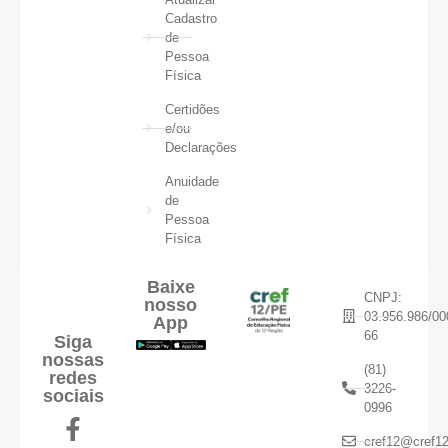
Cadastro
de
Pessoa
Física
Certidões
e/ou
Declarações
Anuidade
de
Pessoa
Física
Baixe
CNPJ:
nosso
03.956.986/00
App
66
Siga
nossas
(81)
redes
3226-
sociais
0996
cref12@cref12