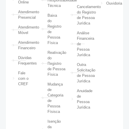
Responsabilidade
Online
Ouvidoria
Técnica
Cancelamento
Atendimento
do Registro
Baixa
Presencial
de Pessoa
do
Jurídica
Registro
Atendimento
de
Móvel
Análise
Pessoa
Financeira
Atendimento
Física
de
Financeiro
Pessoa
Reativação
Jurídica
Dúvidas
do
Frequentes
Registro
Outra
de Pessoa
Solicitação
Fale
Física
de Pessoa
com o
Jurídica
CREF
Mudança
de
Anuidade
Categoria
de
de
Pessoa
Pessoa
Jurídica
Físisca
Isenção
da