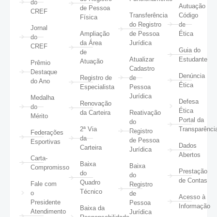
do
Autuação
de Pessoa
CREF
Transferência
Código
Física
do Registro
de
Jornal
Ampliação
de Pessoa
Ética
do
da Área
Jurídica
CREF
Guia do
de
Atualizar
Estudante
Atuação
Prêmio
Cadastro
Destaque
Denúncia
Registro de
de
do Ano
Ética
Especialista
Pessoa
Jurídica
Medalha
Defesa
Renovação
do
Ética
da Carteira
Reativação
Mérito
Portal da
do
2ª Via
Transparênci
Registro
Federações
da
de Pessoa
Esportivas
Dados
Carteira
Jurídica
Abertos
Carta-
Baixa
Baixa
Compromisso
Prestação
do
do
de Contas
Quadro
Fale com
Registro
Técnico
o
de
Acesso à
Presidente
Pessoa
Informação
Baixa da
Atendimento
Jurídica