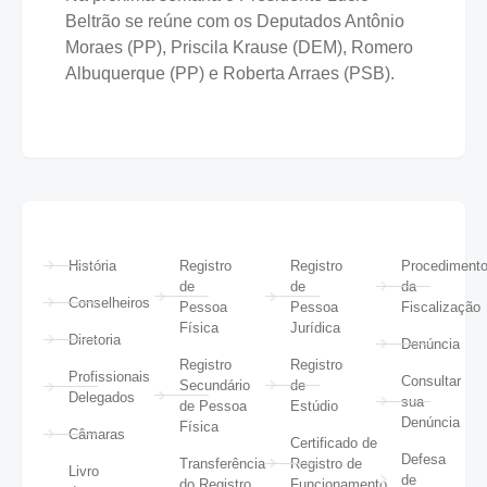
Beltrão se reúne com os Deputados Antônio
Moraes (PP), Priscila Krause (DEM), Romero
Albuquerque (PP) e Roberta Arraes (PSB).
História
Registro
Registro
Procediment
de
de
da
Conselheiros
Pessoa
Pessoa
Fiscalização
Física
Jurídica
Diretoria
Denúncia
Registro
Registro
Profissionais
Consultar
Secundário
de
Delegados
sua
de Pessoa
Estúdio
Denúncia
Física
Câmaras
Certificado de
Defesa
Transferência
Registro de
Livro
de
do Registro
Funcionamento