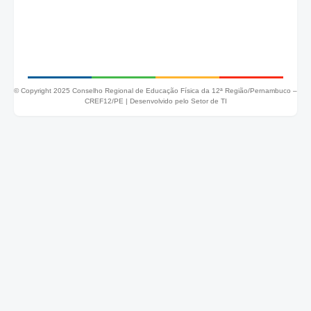
© Copyright 2025 Conselho Regional de Educação Física da 12ª Região/Pernambuco –
CREF12/PE |
Desenvolvido pelo Setor de TI