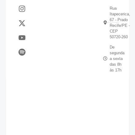
Rua
Itapecerica,
67 - Prado
Recife/PE -
CEP
50720-260
De
segunda
a sexta
das 8h
às 17h