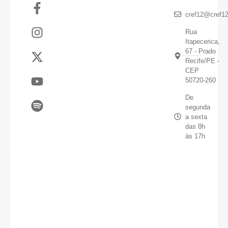
cref12@cref12
Rua
Itapecerica,
67 - Prado
Recife/PE -
CEP
50720-260
De
segunda
a sexta
das 8h
às 17h