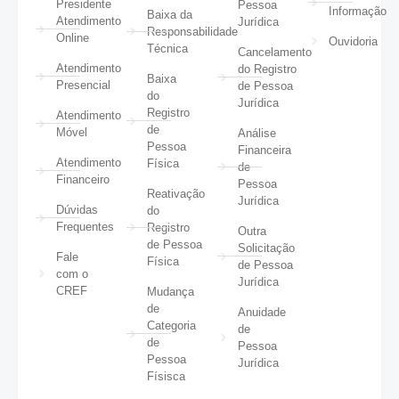
Presidente
Pessoa
Informação
Baixa da
Atendimento
Jurídica
Responsabilidade
Online
Ouvidoria
Técnica
Cancelamento
Atendimento
do Registro
Baixa
Presencial
de Pessoa
do
Jurídica
Registro
Atendimento
de
Móvel
Análise
Pessoa
Financeira
Atendimento
Física
de
Financeiro
Pessoa
Reativação
Jurídica
Dúvidas
do
Frequentes
Registro
Outra
de Pessoa
Solicitação
Fale
Física
de Pessoa
com o
Jurídica
CREF
Mudança
de
Anuidade
Categoria
de
de
Pessoa
Pessoa
Jurídica
Físisca