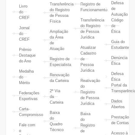
Defesa
Transferência
Registro de
Livro
de
do Registro
Funcionamento
do
Autuação
de Pessoa
CREF
Transferência
Código
Física
do Registro
de
Jornal
Ampliação
de Pessoa
Ética
do
da Área
Jurídica
CREF
Guia do
de
Atualizar
Estudante
Atuação
Prêmio
Cadastro
Destaque
Denúncia
Registro de
de
do Ano
Ética
Especialista
Pessoa
Jurídica
Medalha
Defesa
Renovação
do
Ética
da Carteira
Reativação
Mérito
Portal da
do
2ª Via
Transparênci
Registro
Federações
da
de Pessoa
Esportivas
Dados
Carteira
Jurídica
Abertos
Carta-
Baixa
Baixa
Compromisso
Prestação
do
do
de Contas
Quadro
Fale com
Registro
Técnico
o
de
Acesso à