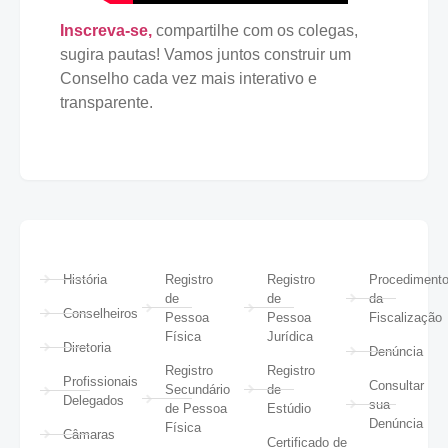
Inscreva-se,
compartilhe com os colegas,
sugira pautas! Vamos juntos construir um
Conselho cada vez mais interativo e
transparente.
História
Registro
Registro
Procediment
de
de
da
Conselheiros
Pessoa
Pessoa
Fiscalização
Física
Jurídica
Diretoria
Denúncia
Registro
Registro
Profissionais
Consultar
Secundário
de
Delegados
sua
de Pessoa
Estúdio
Denúncia
Física
Câmaras
Certificado de