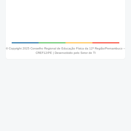
© Copyright 2025 Conselho Regional de Educação Física da 12ª Região/Pernambuco –
CREF12/PE |
Desenvolvido pelo Setor de TI