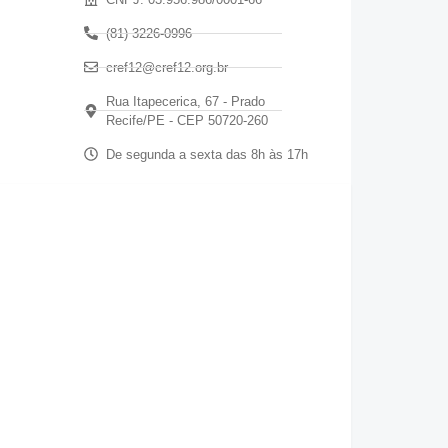
(81) 3226-0996
cref12@cref12.org.br
Rua Itapecerica, 67 - Prado
Recife/PE - CEP 50720-260
De segunda a sexta das 8h às 17h