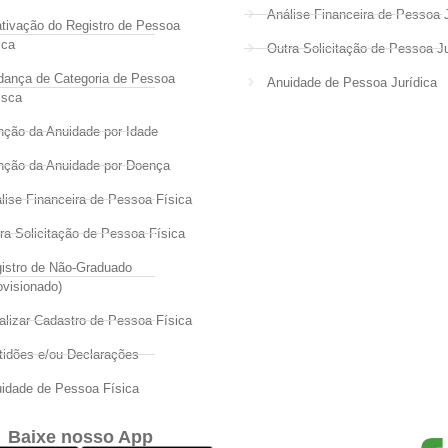
Análise Financeira de Pessoa J
tivação do Registro de Pessoa
ica
Outra Solicitação de Pessoa Ju
ança de Categoria de Pessoa
Anuidade de Pessoa Jurídica
isca
nção da Anuidade por Idade
nção da Anuidade por Doença
lise Financeira de Pessoa Física
ra Solicitação de Pessoa Física
istro de Não-Graduado
ovisionado)
alizar Cadastro de Pessoa Física
tidões e/ou Declarações
idade de Pessoa Física
Baixe nosso App