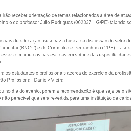
ca irão receber orientação de temas relacionados à área de at
eino e do professor Júlio Rodrigues (002337 – G/PE) falando 
sionais de educação física traz a busca da discussão do setor d
ricular (BNCC) e do Currículo de Pernambuco (CPE), tratare
desses documentos nas escolas em virtude das especificidades
.
ara os estudantes e profissionais acerca do exercício da profissã
o Profissional, Daniely Vieira.
 ou no dia do evento, porém a recomendação é que seja pelo sit
o não perecível que será revertida para uma instituição de car