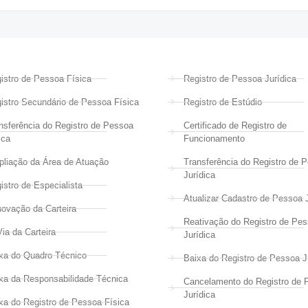
istro de Pessoa Física
Registro de Pessoa Jurídica
istro Secundário de Pessoa Física
Registro de Estúdio
nsferência do Registro de Pessoa
Certificado de Registro de
ica
Funcionamento
liação da Área de Atuação
Transferência do Registro de 
Jurídica
istro de Especialista
Atualizar Cadastro de Pessoa J
ovação da Carteira
Reativação do Registro de Pe
Via da Carteira
Jurídica
xa do Quadro Técnico
Baixa do Registro de Pessoa J
xa da Responsabilidade Técnica
Cancelamento do Registro de 
Jurídica
xa do Registro de Pessoa Física