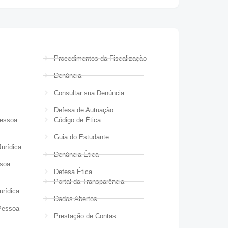
Procedimentos da Fiscalização
Denúncia
Consultar sua Denúncia
Defesa de Autuação
Pessoa
Código de Ética
Guia do Estudante
urídica
Denúncia Ética
ssoa
Defesa Ética
Portal da Transparência
urídica
Dados Abertos
Pessoa
Prestação de Contas