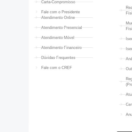
Carta-Compromisso
Rea
Fale com o Presidente
Fís
Atendimento Online
Mud
Atendimento Presencial
Fís
Atendimento Móvel
Ise
Atendimento Financeiro
Ise
Dúvidas Frequentes
Aná
Fale com o CREF
Out
Reg
(Pr
Atu
Cer
Anu