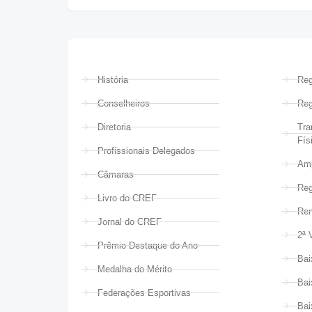
História
Reg
Conselheiros
Reg
Diretoria
Tra
Fís
Profissionais Delegados
Amp
Câmaras
Reg
Livro do CREF
Ren
Jornal do CREF
2ª 
Prêmio Destaque do Ano
Bai
Medalha do Mérito
Bai
Federações Esportivas
Bai