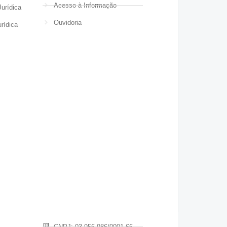
Acesso à Informação
urídica
Ouvidoria
rídica
CNPJ: 03.956.986/0001-66