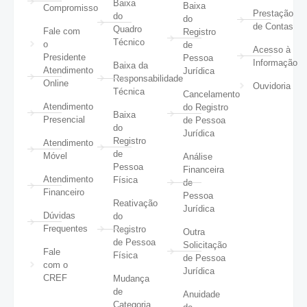
Baixa
Baixa
Compromisso
Prestação
do
do
de Contas
Quadro
Fale com
Registro
Técnico
o
de
Acesso à
Presidente
Pessoa
Informação
Baixa da
Atendimento
Jurídica
Responsabilidade
Online
Ouvidoria
Técnica
Cancelamento
Atendimento
do Registro
Baixa
Presencial
de Pessoa
do
Jurídica
Registro
Atendimento
de
Móvel
Análise
Pessoa
Financeira
Atendimento
Física
de
Financeiro
Pessoa
Reativação
Jurídica
Dúvidas
do
Frequentes
Registro
Outra
de Pessoa
Solicitação
Fale
Física
de Pessoa
com o
Jurídica
CREF
Mudança
de
Anuidade
Categoria