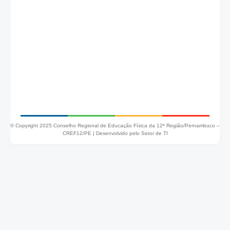
© Copyright 2025 Conselho Regional de Educação Física da 12ª Região/Pernambuco –
CREF12/PE |
Desenvolvido pelo Setor de TI