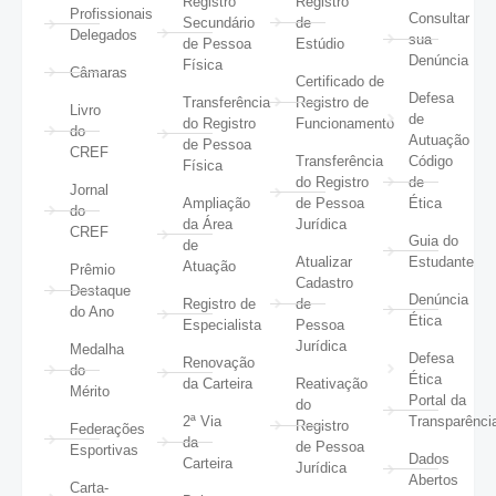
Registro
Registro
Profissionais
Consultar
Secundário
de
Delegados
sua
de Pessoa
Estúdio
Denúncia
Física
Câmaras
Certificado de
Defesa
Transferência
Registro de
Livro
de
do Registro
Funcionamento
do
Autuação
de Pessoa
CREF
Transferência
Código
Física
do Registro
de
Jornal
Ampliação
de Pessoa
Ética
do
da Área
Jurídica
CREF
Guia do
de
Atualizar
Estudante
Atuação
Prêmio
Cadastro
Destaque
Denúncia
Registro de
de
do Ano
Ética
Especialista
Pessoa
Jurídica
Medalha
Defesa
Renovação
do
Ética
da Carteira
Reativação
Mérito
Portal da
do
2ª Via
Transparênci
Registro
Federações
da
de Pessoa
Esportivas
Dados
Carteira
Jurídica
Abertos
Carta-