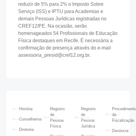
reduzir de 5% para 2% o Imposto Sobre
Serviço (ISS) e IPTU para Academias e
demais Pessoas Jurídicas registradas no
CREF12/PE. Na ocasião, serão
homenageados 54 Profissionais de Educação
Física destaques em Recife. É necessária a
confirmação de presença através do e-mail
assessoria_presid@cref12.org.br.
História
Registro
Registro
Procediment
de
de
da
Conselheiros
Pessoa
Pessoa
Fiscalização
Física
Jurídica
Diretoria
Denúncia