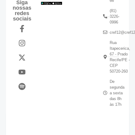
66
Siga
nossas
(81)
redes
3226-
sociais
0996
cref12@cref12
Rua
Itapecerica,
67 - Prado
Recife/PE -
CEP
50720-260
De
segunda
a sexta
das 8h
às 17h