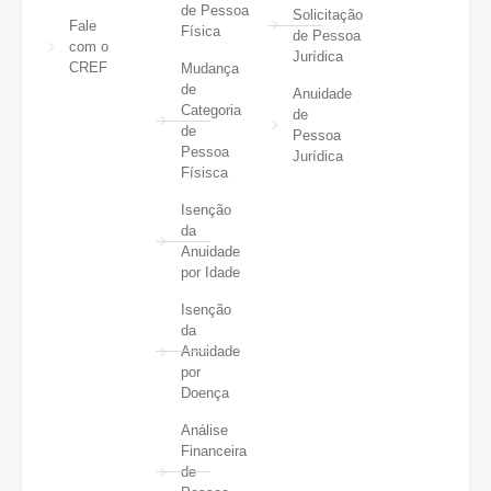
de Pessoa
Solicitação
Fale
Física
de Pessoa
com o
Jurídica
CREF
Mudança
de
Anuidade
Categoria
de
de
Pessoa
Pessoa
Jurídica
Físisca
Isenção
da
Anuidade
por Idade
Isenção
da
Anuidade
por
Doença
Análise
Financeira
de