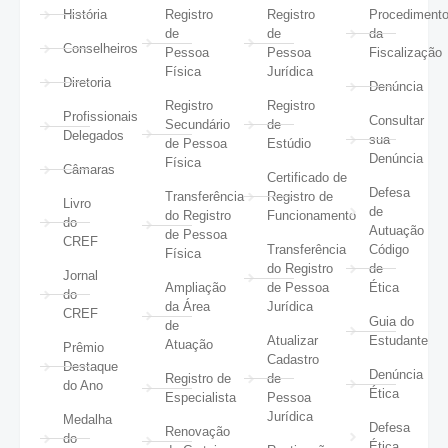
História
Registro
Registro
Procediment
de
de
da
Conselheiros
Pessoa
Pessoa
Fiscalização
Física
Jurídica
Diretoria
Denúncia
Registro
Registro
Profissionais
Consultar
Secundário
de
Delegados
sua
de Pessoa
Estúdio
Denúncia
Física
Câmaras
Certificado de
Defesa
Transferência
Registro de
Livro
de
do Registro
Funcionamento
do
Autuação
de Pessoa
CREF
Transferência
Código
Física
do Registro
de
Jornal
Ampliação
de Pessoa
Ética
do
da Área
Jurídica
CREF
Guia do
de
Atualizar
Estudante
Atuação
Prêmio
Cadastro
Destaque
Denúncia
Registro de
de
do Ano
Ética
Especialista
Pessoa
Jurídica
Medalha
Defesa
Renovação
do
Ética