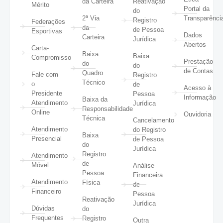
da Carteira
Reativação
Mérito
Portal da
do
2ª Via
Transparênci
Registro
Federações
da
de Pessoa
Esportivas
Dados
Carteira
Jurídica
Abertos
Carta-
Baixa
Baixa
Compromisso
Prestação
do
do
de Contas
Quadro
Fale com
Registro
Técnico
o
de
Acesso à
Presidente
Pessoa
Informação
Baixa da
Atendimento
Jurídica
Responsabilidade
Online
Ouvidoria
Técnica
Cancelamento
Atendimento
do Registro
Baixa
Presencial
de Pessoa
do
Jurídica
Registro
Atendimento
de
Móvel
Análise
Pessoa
Financeira
Atendimento
Física
de
Financeiro
Pessoa
Reativação
Jurídica
Dúvidas
do
Frequentes
Registro
Outra