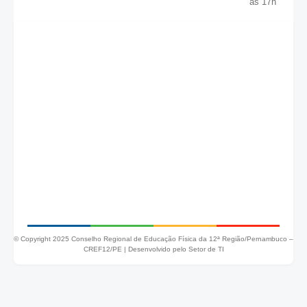
às 17h
© Copyright 2025 Conselho Regional de Educação Física da 12ª Região/Pernambuco –
CREF12/PE |
Desenvolvido pelo Setor de TI