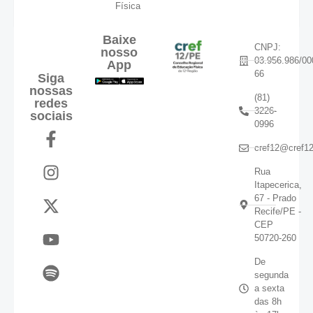
Física
Baixe
CNPJ:
nosso
03.956.986/00
App
66
Siga
nossas
(81)
redes
3226-
sociais
0996
cref12@cref12
Rua
Itapecerica,
67 - Prado
Recife/PE -
CEP
50720-260
De
segunda
a sexta
das 8h