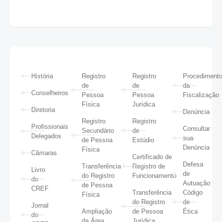
História
Registro
Registro
Procediment
de
de
da
Conselheiros
Pessoa
Pessoa
Fiscalização
Física
Jurídica
Diretoria
Denúncia
Registro
Registro
Profissionais
Consultar
Secundário
de
Delegados
sua
de Pessoa
Estúdio
Denúncia
Física
Câmaras
Certificado de
Defesa
Transferência
Registro de
Livro
de
do Registro
Funcionamento
do
Autuação
de Pessoa
CREF
Transferência
Código
Física
do Registro
de
Jornal
Ampliação
de Pessoa
Ética
do
da Área
Jurídica