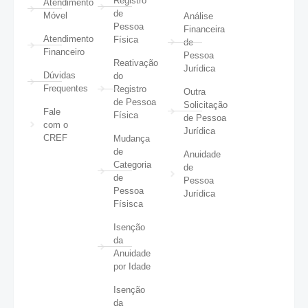
Registro
Atendimento
de
Móvel
Análise
Pessoa
Financeira
Atendimento
Física
de
Financeiro
Pessoa
Reativação
Jurídica
Dúvidas
do
Frequentes
Registro
Outra
de Pessoa
Solicitação
Fale
Física
de Pessoa
com o
Jurídica
CREF
Mudança
de
Anuidade
Categoria
de
de
Pessoa
Pessoa
Jurídica
Físisca
Isenção
da
Anuidade
por Idade
Isenção
da