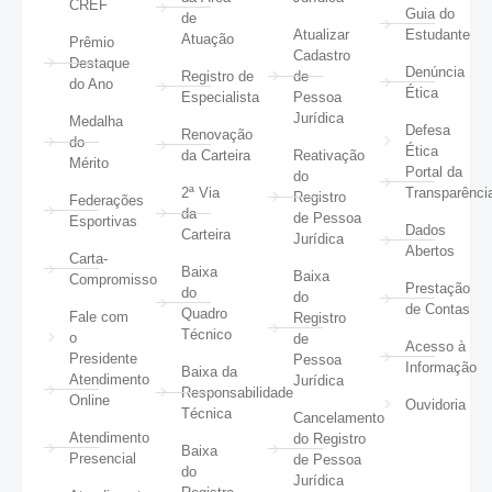
CREF
Guia do
de
Atualizar
Estudante
Atuação
Prêmio
Cadastro
Destaque
Denúncia
Registro de
de
do Ano
Ética
Especialista
Pessoa
Jurídica
Medalha
Defesa
Renovação
do
Ética
da Carteira
Reativação
Mérito
Portal da
do
2ª Via
Transparênci
Registro
Federações
da
de Pessoa
Esportivas
Dados
Carteira
Jurídica
Abertos
Carta-
Baixa
Baixa
Compromisso
Prestação
do
do
de Contas
Quadro
Fale com
Registro
Técnico
o
de
Acesso à
Presidente
Pessoa
Informação
Baixa da
Atendimento
Jurídica
Responsabilidade
Online
Ouvidoria
Técnica
Cancelamento
Atendimento
do Registro
Baixa
Presencial
de Pessoa
do
Jurídica