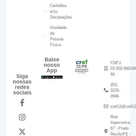
Certidões
e/ou
Declarações
Anuidade
de
Pessoa
Física
Baixe
CNPJ:
nosso
03.956.986/00
App
66
Siga
nossas
(81)
redes
3226-
sociais
0996
cref12@cref12
Rua
Itapecerica,
67 - Prado
Recife/PE -