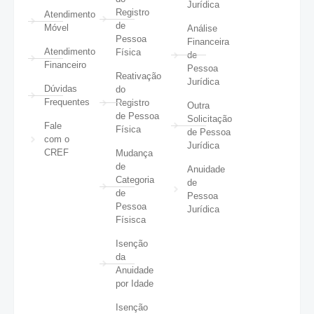
Jurídica
Registro
Atendimento
de
Móvel
Análise
Pessoa
Financeira
Atendimento
Física
de
Financeiro
Pessoa
Reativação
Jurídica
Dúvidas
do
Frequentes
Registro
Outra
de Pessoa
Solicitação
Fale
Física
de Pessoa
com o
Jurídica
CREF
Mudança
de
Anuidade
Categoria
de
de
Pessoa
Pessoa
Jurídica
Físisca
Isenção
da
Anuidade
por Idade
Isenção