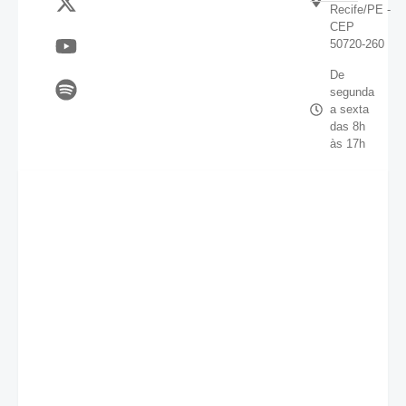
Recife/PE -
CEP
50720-260
De
segunda
a sexta
das 8h
às 17h