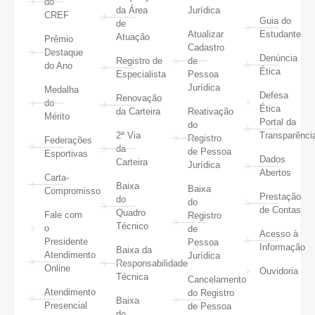
do
da Área
Jurídica
CREF
Guia do
de
Atualizar
Estudante
Atuação
Prêmio
Cadastro
Destaque
Denúncia
Registro de
de
do Ano
Ética
Especialista
Pessoa
Jurídica
Medalha
Defesa
Renovação
do
Ética
da Carteira
Reativação
Mérito
Portal da
do
2ª Via
Transparênci
Registro
Federações
da
de Pessoa
Esportivas
Dados
Carteira
Jurídica
Abertos
Carta-
Baixa
Baixa
Compromisso
Prestação
do
do
de Contas
Quadro
Fale com
Registro
Técnico
o
de
Acesso à
Presidente
Pessoa
Informação
Baixa da
Atendimento
Jurídica
Responsabilidade
Online
Ouvidoria
Técnica
Cancelamento
Atendimento
do Registro
Baixa
Presencial
de Pessoa
do