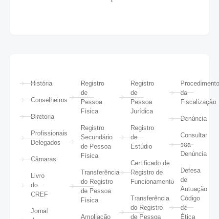
História
Registro
Registro
Procediment
de
de
da
Conselheiros
Pessoa
Pessoa
Fiscalização
Física
Jurídica
Diretoria
Denúncia
Registro
Registro
Profissionais
Consultar
Secundário
de
Delegados
sua
de Pessoa
Estúdio
Denúncia
Física
Câmaras
Certificado de
Defesa
Transferência
Registro de
Livro
de
do Registro
Funcionamento
do
Autuação
de Pessoa
CREF
Transferência
Código
Física
do Registro
de
Jornal
Ampliação
de Pessoa
Ética