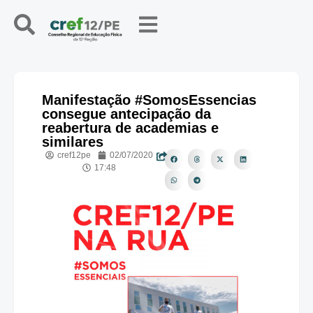
Manifestação #SomosEssencias
consegue antecipação da
reabertura de academias e
similares
cref12pe
02/07/2020
17:48