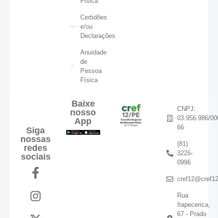
Física
Certidões
e/ou
Declarações
Anuidade
de
Pessoa
Física
Baixe
CNPJ:
nosso
03.956.986/00
App
66
Siga
nossas
(81)
redes
3226-
sociais
0996
cref12@cref12
Rua
Itapecerica,
67 - Prado