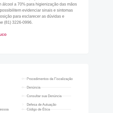
com álcool a 70% para higienização das mãos
ossibilitem evidenciar sinais e sintomas
posição para esclarecer as dúvidas e
ne (81) 3226-0996.
buco
Procedimentos da Fiscalização
Denúncia
Consultar sua Denúncia
Defesa de Autuação
Pessoa
Código de Ética