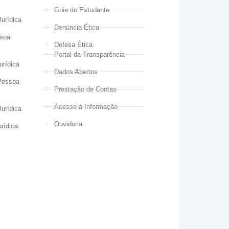
Guia do Estudante
urídica
Denúncia Ética
ssoa
Defesa Ética
Portal da Transparência
urídica
Dados Abertos
Pessoa
Prestação de Contas
Acesso à Informação
urídica
Ouvidoria
rídica