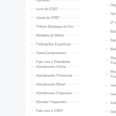
Câmaras
Reg
Livro do CREF
Ren
Jornal do CREF
2ª 
Prêmio Destaque do Ano
Bai
Medalha do Mérito
Bai
Federações Esportivas
Bai
Carta-Compromisso
Rea
Fale com o Presidente
Fís
Atendimento Online
Mud
Atendimento Presencial
Fís
Atendimento Móvel
Ise
Atendimento Financeiro
Ise
Dúvidas Frequentes
Aná
Fale com o CREF
Out