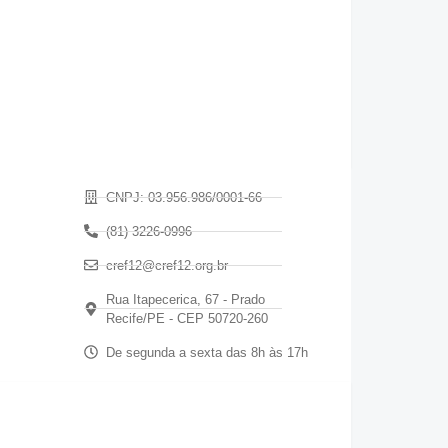
CNPJ: 03.956.986/0001-66
(81) 3226-0996
cref12@cref12.org.br
Rua Itapecerica, 67 - Prado
Recife/PE - CEP 50720-260
De segunda a sexta das 8h às 17h