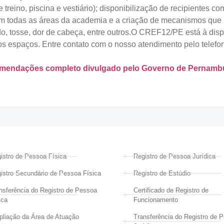
treino, piscina e vestiário); disponibilização de recipientes 
em todas as áreas da academia e a criação de mecanismos que p
ado, tosse, dor de cabeça, entre outros.O CREF12/PE está à dis
s espaços. Entre contato com o nosso atendimento pelo telefo
ecomendações completo divulgado pelo Governo de Pernam
istro de Pessoa Física
Registro de Pessoa Jurídica
istro Secundário de Pessoa Física
Registro de Estúdio
nsferência do Registro de Pessoa
Certificado de Registro de
ica
Funcionamento
liação da Área de Atuação
Transferência do Registro de 