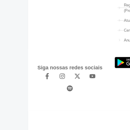
Reg
(Pr
Atu
Cer
Anu
Siga nossas redes sociais