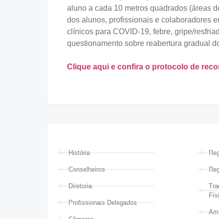
aluno a cada 10 metros quadrados (áreas de 
dos alunos, profissionais e colaboradores 
clínicos para COVID-19, febre, gripe/resfri
questionamento sobre reabertura gradual do
Clique aqui e confira o protocolo de r
História
Reg
Conselheiros
Reg
Diretoria
Tra
Fís
Profissionais Delegados
Amp