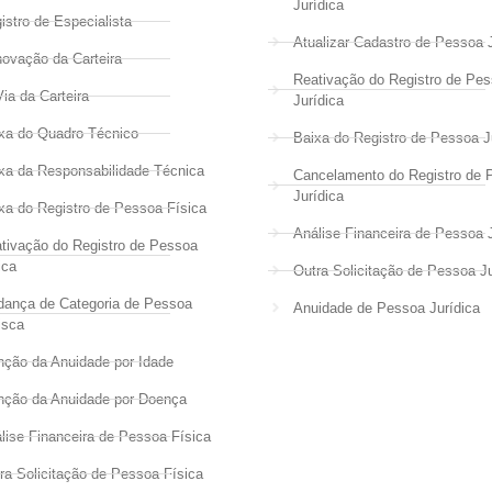
Jurídica
istro de Especialista
Atualizar Cadastro de Pessoa J
ovação da Carteira
Reativação do Registro de Pe
Via da Carteira
Jurídica
xa do Quadro Técnico
Baixa do Registro de Pessoa J
xa da Responsabilidade Técnica
Cancelamento do Registro de 
Jurídica
xa do Registro de Pessoa Física
Análise Financeira de Pessoa J
tivação do Registro de Pessoa
ica
Outra Solicitação de Pessoa Ju
ança de Categoria de Pessoa
Anuidade de Pessoa Jurídica
isca
nção da Anuidade por Idade
nção da Anuidade por Doença
lise Financeira de Pessoa Física
ra Solicitação de Pessoa Física