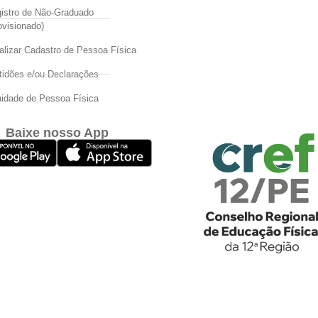
istro de Não-Graduado
ovisionado)
alizar Cadastro de Pessoa Física
tidões e/ou Declarações
idade de Pessoa Física
Baixe nosso App