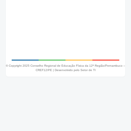
© Copyright 2025 Conselho Regional de Educação Física da 12ª Região/Pernambuco –
CREF12/PE |
Desenvolvido pelo Setor de TI