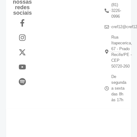
nossas
(81)
redes
3226-
sociais
0996
cref12@cref12
Rua
Itapecerica,
67 - Prado
Recife/PE -
CEP
50720-260
De
segunda
a sexta
das 8h
às 17h