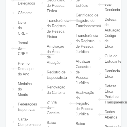
Secundário
de
Delegados
sua
de Pessoa
Estúdio
Denúncia
Física
Câmaras
Certificado de
Defesa
Transferência
Registro de
Livro
de
do Registro
Funcionamento
do
Autuação
de Pessoa
CREF
Transferência
Código
Física
do Registro
de
Jornal
Ampliação
de Pessoa
Ética
do
da Área
Jurídica
CREF
Guia do
de
Atualizar
Estudante
Atuação
Prêmio
Cadastro
Destaque
Denúncia
Registro de
de
do Ano
Ética
Especialista
Pessoa
Jurídica
Medalha
Defesa
Renovação
do
Ética
da Carteira
Reativação
Mérito
Portal da
do
2ª Via
Transparênci
Registro
Federações
da
de Pessoa
Esportivas
Dados
Carteira
Jurídica
Abertos
Carta-
Baixa
Baixa
Compromisso
Prestação