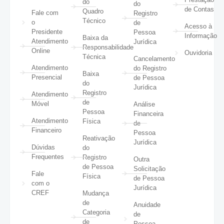
do
do
de Contas
Quadro
Fale com
Registro
Técnico
o
de
Acesso à
Presidente
Pessoa
Informação
Baixa da
Atendimento
Jurídica
Responsabilidade
Online
Ouvidoria
Técnica
Cancelamento
Atendimento
do Registro
Baixa
Presencial
de Pessoa
do
Jurídica
Registro
Atendimento
de
Móvel
Análise
Pessoa
Financeira
Atendimento
Física
de
Financeiro
Pessoa
Reativação
Jurídica
Dúvidas
do
Frequentes
Registro
Outra
de Pessoa
Solicitação
Fale
Física
de Pessoa
com o
Jurídica
CREF
Mudança
de
Anuidade
Categoria
de
de
Pessoa