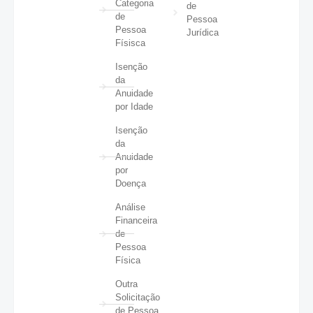
Categoria
de
de
Pessoa
Pessoa
Jurídica
Físisca
Isenção
da
Anuidade
por Idade
Isenção
da
Anuidade
por
Doença
Análise
Financeira
de
Pessoa
Física
Outra
Solicitação
de Pessoa