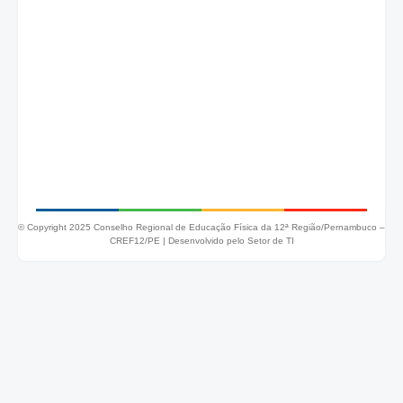
© Copyright 2025 Conselho Regional de Educação Física da 12ª Região/Pernambuco –
CREF12/PE |
Desenvolvido pelo Setor de TI