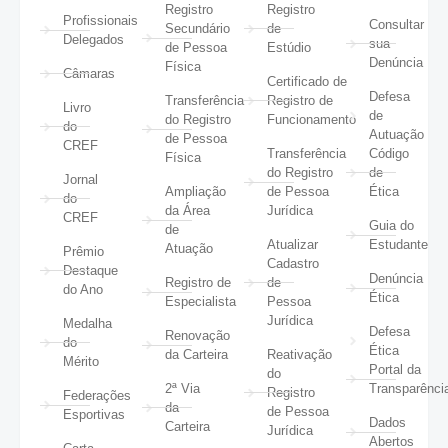
Registro
Registro
Profissionais
Consultar
Secundário
de
Delegados
sua
de Pessoa
Estúdio
Denúncia
Física
Câmaras
Certificado de
Defesa
Transferência
Registro de
Livro
de
do Registro
Funcionamento
do
Autuação
de Pessoa
CREF
Transferência
Código
Física
do Registro
de
Jornal
Ampliação
de Pessoa
Ética
do
da Área
Jurídica
CREF
Guia do
de
Atualizar
Estudante
Atuação
Prêmio
Cadastro
Destaque
Denúncia
Registro de
de
do Ano
Ética
Especialista
Pessoa
Jurídica
Medalha
Defesa
Renovação
do
Ética
da Carteira
Reativação
Mérito
Portal da
do
2ª Via
Transparênci
Registro
Federações
da
de Pessoa
Esportivas
Dados
Carteira
Jurídica
Abertos