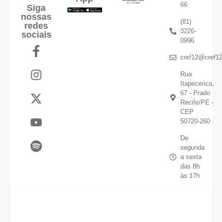
66
Siga
nossas
(81)
redes
3226-
sociais
0996
cref12@cref12
Rua
Itapecerica,
67 - Prado
Recife/PE -
CEP
50720-260
De
segunda
a sexta
das 8h
às 17h