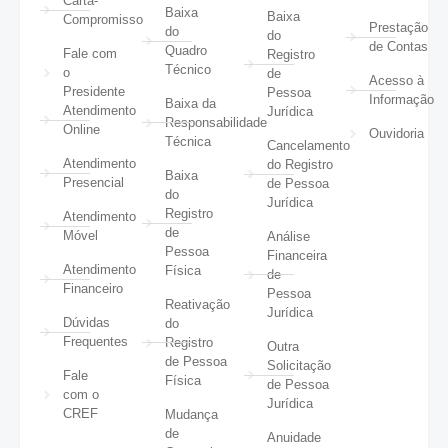
Carta-
Baixa
Baixa
Compromisso
Prestação
do
do
de Contas
Quadro
Fale com
Registro
Técnico
o
de
Acesso à
Presidente
Pessoa
Informação
Baixa da
Atendimento
Jurídica
Responsabilidade
Online
Ouvidoria
Técnica
Cancelamento
Atendimento
do Registro
Baixa
Presencial
de Pessoa
do
Jurídica
Registro
Atendimento
de
Móvel
Análise
Pessoa
Financeira
Atendimento
Física
de
Financeiro
Pessoa
Reativação
Jurídica
Dúvidas
do
Frequentes
Registro
Outra
de Pessoa
Solicitação
Fale
Física
de Pessoa
com o
Jurídica
CREF
Mudança
de
Anuidade