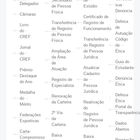
Secundário
de
Delegados
sua
de Pessoa
Estúdio
Denúncia
Física
Câmaras
Certificado de
Defesa
Transferência
Registro de
Livro
de
do Registro
Funcionamento
do
Autuação
de Pessoa
CREF
Transferência
Código
Física
do Registro
de
Jornal
Ampliação
de Pessoa
Ética
do
da Área
Jurídica
CREF
Guia do
de
Atualizar
Estudante
Atuação
Prêmio
Cadastro
Destaque
Denúncia
Registro de
de
do Ano
Ética
Especialista
Pessoa
Jurídica
Medalha
Defesa
Renovação
do
Ética
da Carteira
Reativação
Mérito
Portal da
do
2ª Via
Transparênci
Registro
Federações
da
de Pessoa
Esportivas
Dados
Carteira
Jurídica
Abertos
Carta-
Baixa
Baixa
Compromisso
Prestação