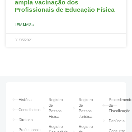
ampla vacinação dos
Profissionais de Educação Física
LEIA MAIS »
31/05/2021
História
Registro
Registro
Procediment
de
de
da
Conselheiros
Pessoa
Pessoa
Fiscalização
Física
Jurídica
Diretoria
Denúncia
Registro
Registro
Profissionais
Consultar