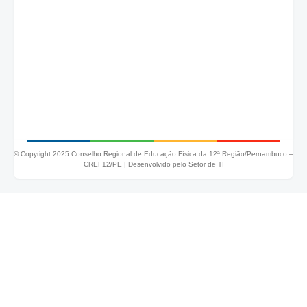
© Copyright 2025 Conselho Regional de Educação Física da 12ª Região/Pernambuco –
CREF12/PE |
Desenvolvido pelo Setor de TI