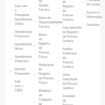
do
do
de Contas
Quadro
Fale com
Registro
Técnico
o
de
Acesso à
Presidente
Pessoa
Informação
Baixa da
Atendimento
Jurídica
Responsabilidade
Online
Ouvidoria
Técnica
Cancelamento
Atendimento
do Registro
Baixa
Presencial
de Pessoa
do
Jurídica
Registro
Atendimento
de
Móvel
Análise
Pessoa
Financeira
Atendimento
Física
de
Financeiro
Pessoa
Reativação
Jurídica
Dúvidas
do
Frequentes
Registro
Outra
de Pessoa
Solicitação
Fale
Física
de Pessoa
com o
Jurídica
CREF
Mudança
de
Anuidade
Categoria
de
de
Pessoa