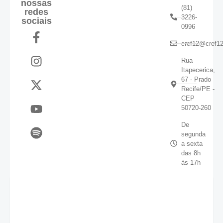
nossas
(81)
redes
3226-
sociais
0996
cref12@cref12
Rua
Itapecerica,
67 - Prado
Recife/PE -
CEP
50720-260
De
segunda
a sexta
das 8h
às 17h