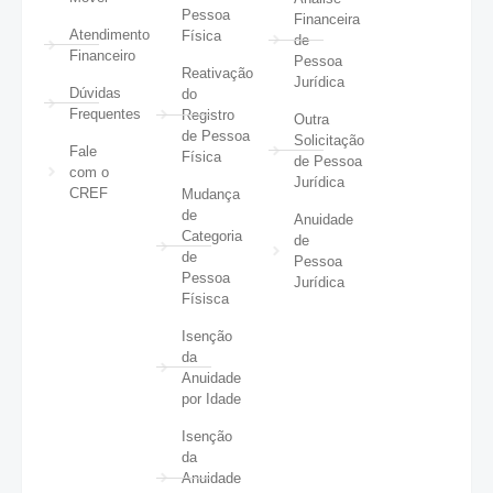
Pessoa
Financeira
Atendimento
Física
de
Financeiro
Pessoa
Reativação
Jurídica
Dúvidas
do
Frequentes
Registro
Outra
de Pessoa
Solicitação
Fale
Física
de Pessoa
com o
Jurídica
CREF
Mudança
de
Anuidade
Categoria
de
de
Pessoa
Pessoa
Jurídica
Físisca
Isenção
da
Anuidade
por Idade
Isenção
da
Anuidade