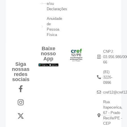
e/ou
Declarações
Anuidade
de
Pessoa
Física
Baixe
CNPJ:
nosso
03.956.986/00
App
66
Siga
nossas
(81)
redes
3226-
sociais
0996
cref12@cref12
Rua
Itapecerica,
67 - Prado
Recife/PE -
CEP