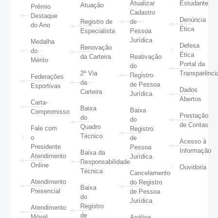
Atualizar
Estudante
Atuação
Prêmio
Cadastro
Destaque
Denúncia
Registro de
de
do Ano
Ética
Especialista
Pessoa
Jurídica
Medalha
Defesa
Renovação
do
Ética
da Carteira
Reativação
Mérito
Portal da
do
2ª Via
Transparênci
Registro
Federações
da
de Pessoa
Esportivas
Dados
Carteira
Jurídica
Abertos
Carta-
Baixa
Baixa
Compromisso
Prestação
do
do
de Contas
Quadro
Fale com
Registro
Técnico
o
de
Acesso à
Presidente
Pessoa
Informação
Baixa da
Atendimento
Jurídica
Responsabilidade
Online
Ouvidoria
Técnica
Cancelamento
Atendimento
do Registro
Baixa
Presencial
de Pessoa
do
Jurídica
Registro
Atendimento
de
Móvel
Análise