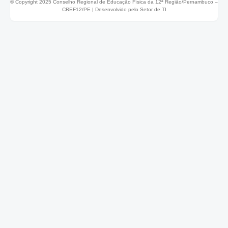
© Copyright 2025 Conselho Regional de Educação Física da 12ª Região/Pernambuco –
CREF12/PE |
Desenvolvido pelo Setor de TI