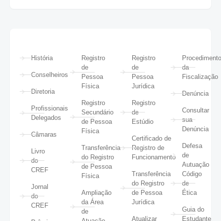
História
Registro
Registro
Procediment
de
de
da
Conselheiros
Pessoa
Pessoa
Fiscalização
Física
Jurídica
Diretoria
Denúncia
Registro
Registro
Profissionais
Consultar
Secundário
de
Delegados
sua
de Pessoa
Estúdio
Denúncia
Física
Câmaras
Certificado de
Defesa
Transferência
Registro de
Livro
de
do Registro
Funcionamento
do
Autuação
de Pessoa
CREF
Transferência
Código
Física
do Registro
de
Jornal
Ampliação
de Pessoa
Ética
do
da Área
Jurídica
CREF
Guia do
de
Atualizar
Estudante
Atuação