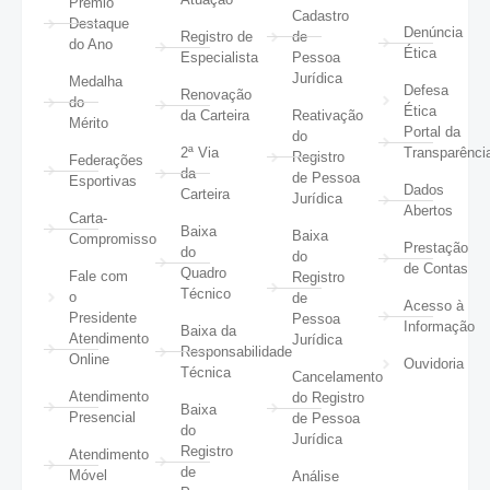
Prêmio
Cadastro
Destaque
Denúncia
Registro de
de
do Ano
Ética
Especialista
Pessoa
Jurídica
Medalha
Defesa
Renovação
do
Ética
da Carteira
Reativação
Mérito
Portal da
do
2ª Via
Transparênci
Registro
Federações
da
de Pessoa
Esportivas
Dados
Carteira
Jurídica
Abertos
Carta-
Baixa
Baixa
Compromisso
Prestação
do
do
de Contas
Quadro
Fale com
Registro
Técnico
o
de
Acesso à
Presidente
Pessoa
Informação
Baixa da
Atendimento
Jurídica
Responsabilidade
Online
Ouvidoria
Técnica
Cancelamento
Atendimento
do Registro
Baixa
Presencial
de Pessoa
do
Jurídica
Registro
Atendimento
de
Móvel
Análise