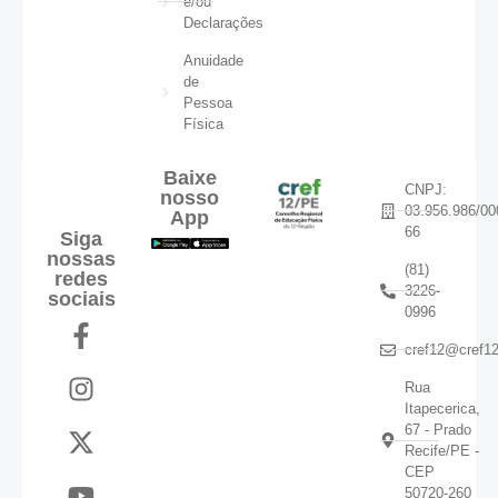
e/ou
Declarações
Anuidade
de
Pessoa
Física
Baixe
CNPJ:
nosso
03.956.986/00
App
66
Siga
nossas
(81)
redes
3226-
sociais
0996
cref12@cref12
Rua
Itapecerica,
67 - Prado
Recife/PE -
CEP
50720-260