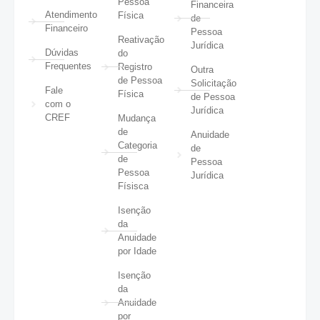
Pessoa
Financeira
Atendimento
Física
de
Financeiro
Pessoa
Reativação
Jurídica
Dúvidas
do
Frequentes
Registro
Outra
de Pessoa
Solicitação
Fale
Física
de Pessoa
com o
Jurídica
CREF
Mudança
de
Anuidade
Categoria
de
de
Pessoa
Pessoa
Jurídica
Físisca
Isenção
da
Anuidade
por Idade
Isenção
da
Anuidade
por