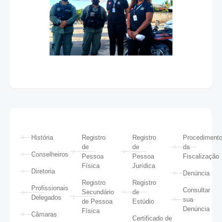
História
Registro
Registro
Procediment
de
de
da
Conselheiros
Pessoa
Pessoa
Fiscalização
Física
Jurídica
Diretoria
Denúncia
Registro
Registro
Profissionais
Consultar
Secundário
de
Delegados
sua
de Pessoa
Estúdio
Denúncia
Física
Câmaras
Certificado de