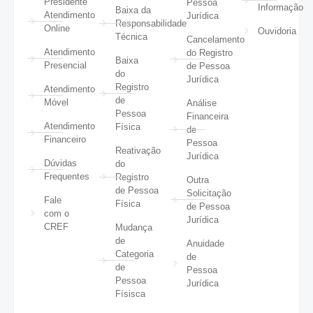
Presidente
Pessoa
Informação
Baixa da
Atendimento
Jurídica
Responsabilidade
Online
Ouvidoria
Técnica
Cancelamento
Atendimento
do Registro
Baixa
Presencial
de Pessoa
do
Jurídica
Registro
Atendimento
de
Móvel
Análise
Pessoa
Financeira
Atendimento
Física
de
Financeiro
Pessoa
Reativação
Jurídica
Dúvidas
do
Frequentes
Registro
Outra
de Pessoa
Solicitação
Fale
Física
de Pessoa
com o
Jurídica
CREF
Mudança
de
Anuidade
Categoria
de
de
Pessoa
Pessoa
Jurídica
Físisca