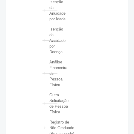
Isenção
da
Anuidade
por Idade
Isenção
da
Anuidade
por
Doença
Análise
Financeira
de
Pessoa
Física
Outra
Solicitação
de Pessoa
Física
Registro de
Não-Graduado
(Provisionado)