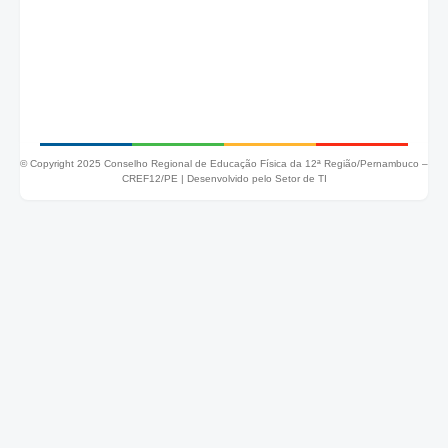
© Copyright 2025 Conselho Regional de Educação Física da 12ª Região/Pernambuco –
CREF12/PE |
Desenvolvido pelo Setor de TI