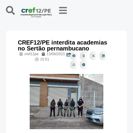
CREF12/PE interdita academias
no Sertão pernambucano
cref12pe
13/08/2021
15:51