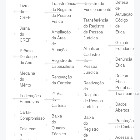
Defesa
Transferência
Registro de
Livro
de
do Registro
Funcionamento
do
Autuação
de Pessoa
CREF
Transferência
Código
Física
do Registro
de
Jornal
Ampliação
de Pessoa
Ética
do
da Área
Jurídica
CREF
Guia do
de
Atualizar
Estudante
Atuação
Prêmio
Cadastro
Destaque
Denúncia
Registro de
de
do Ano
Ética
Especialista
Pessoa
Jurídica
Medalha
Defesa
Renovação
do
Ética
da Carteira
Reativação
Mérito
Portal da
do
2ª Via
Transparênci
Registro
Federações
da
de Pessoa
Esportivas
Dados
Carteira
Jurídica
Abertos
Carta-
Baixa
Baixa
Compromisso
Prestação
do
do
de Contas
Quadro
Fale com
Registro
Técnico
o
de
Acesso à