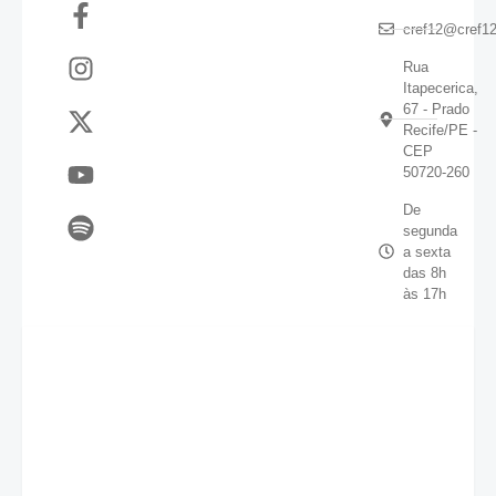
cref12@cref12
Rua
Itapecerica,
67 - Prado
Recife/PE -
CEP
50720-260
De
segunda
a sexta
das 8h
às 17h