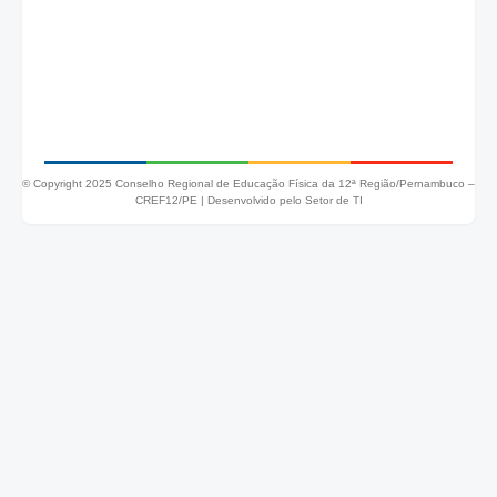
© Copyright 2025 Conselho Regional de Educação Física da 12ª Região/Pernambuco –
CREF12/PE |
Desenvolvido pelo Setor de TI