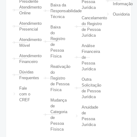
Presidente
Pessoa
Informação
Baixa da
Atendimento
Jurídica
Responsabilidade
Online
Ouvidoria
Técnica
Cancelamento
Atendimento
do Registro
Baixa
Presencial
de Pessoa
do
Jurídica
Registro
Atendimento
de
Móvel
Análise
Pessoa
Financeira
Atendimento
Física
de
Financeiro
Pessoa
Reativação
Jurídica
Dúvidas
do
Frequentes
Registro
Outra
de Pessoa
Solicitação
Fale
Física
de Pessoa
com o
Jurídica
CREF
Mudança
de
Anuidade
Categoria
de
de
Pessoa
Pessoa
Jurídica
Físisca