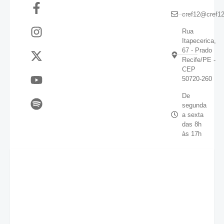
cref12@cref12
Rua
Itapecerica,
67 - Prado
Recife/PE -
CEP
50720-260
De
segunda
a sexta
das 8h
às 17h