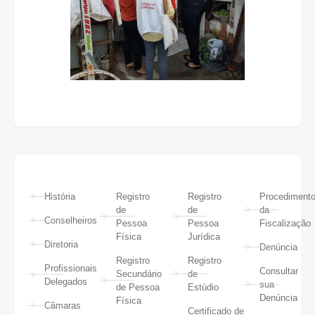
História
Registro
Registro
Procediment
de
de
da
Conselheiros
Pessoa
Pessoa
Fiscalização
Física
Jurídica
Diretoria
Denúncia
Registro
Registro
Profissionais
Consultar
Secundário
de
Delegados
sua
de Pessoa
Estúdio
Denúncia
Física
Câmaras
Certificado de