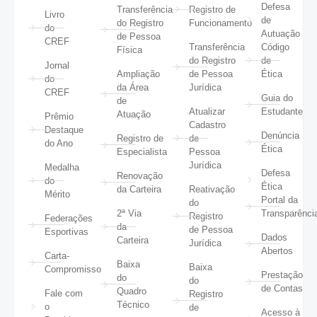
Defesa
Transferência
Registro de
Livro
de
do Registro
Funcionamento
do
Autuação
de Pessoa
CREF
Transferência
Código
Física
do Registro
de
Jornal
Ampliação
de Pessoa
Ética
do
da Área
Jurídica
CREF
Guia do
de
Atualizar
Estudante
Atuação
Prêmio
Cadastro
Destaque
Denúncia
Registro de
de
do Ano
Ética
Especialista
Pessoa
Jurídica
Medalha
Defesa
Renovação
do
Ética
da Carteira
Reativação
Mérito
Portal da
do
2ª Via
Transparênci
Registro
Federações
da
de Pessoa
Esportivas
Dados
Carteira
Jurídica
Abertos
Carta-
Baixa
Baixa
Compromisso
Prestação
do
do
de Contas
Quadro
Fale com
Registro
Técnico
o
de
Acesso à