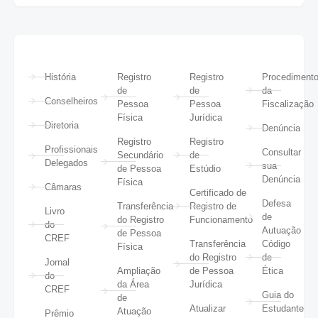
História
Registro
Registro
Procediment
de
de
da
Conselheiros
Pessoa
Pessoa
Fiscalização
Física
Jurídica
Diretoria
Denúncia
Registro
Registro
Profissionais
Consultar
Secundário
de
Delegados
sua
de Pessoa
Estúdio
Denúncia
Física
Câmaras
Certificado de
Defesa
Transferência
Registro de
Livro
de
do Registro
Funcionamento
do
Autuação
de Pessoa
CREF
Transferência
Código
Física
do Registro
de
Jornal
Ampliação
de Pessoa
Ética
do
da Área
Jurídica
CREF
Guia do
de
Atualizar
Estudante
Atuação
Prêmio