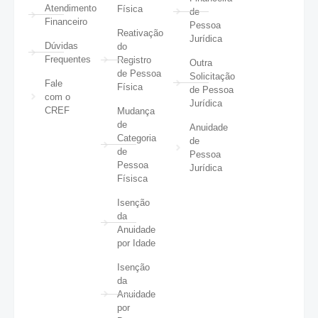
Atendimento
Física
de
Financeiro
Pessoa
Reativação
Jurídica
Dúvidas
do
Frequentes
Registro
Outra
de Pessoa
Solicitação
Fale
Física
de Pessoa
com o
Jurídica
CREF
Mudança
de
Anuidade
Categoria
de
de
Pessoa
Pessoa
Jurídica
Físisca
Isenção
da
Anuidade
por Idade
Isenção
da
Anuidade
por