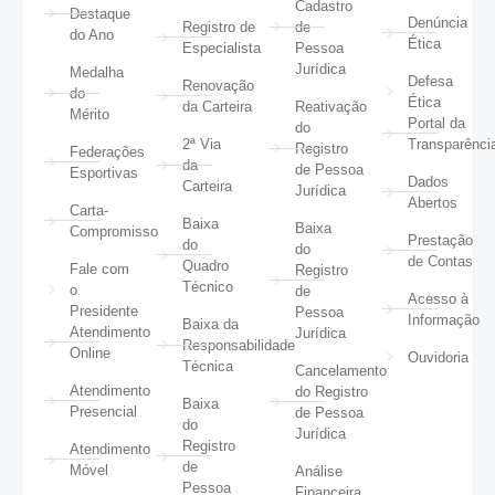
Cadastro
Destaque
Denúncia
Registro de
de
do Ano
Ética
Especialista
Pessoa
Jurídica
Medalha
Defesa
Renovação
do
Ética
da Carteira
Reativação
Mérito
Portal da
do
2ª Via
Transparênci
Registro
Federações
da
de Pessoa
Esportivas
Dados
Carteira
Jurídica
Abertos
Carta-
Baixa
Baixa
Compromisso
Prestação
do
do
de Contas
Quadro
Fale com
Registro
Técnico
o
de
Acesso à
Presidente
Pessoa
Informação
Baixa da
Atendimento
Jurídica
Responsabilidade
Online
Ouvidoria
Técnica
Cancelamento
Atendimento
do Registro
Baixa
Presencial
de Pessoa
do
Jurídica
Registro
Atendimento
de
Móvel
Análise
Pessoa
Financeira