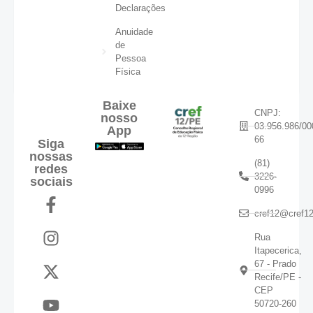
Declarações
Anuidade
de
Pessoa
Física
Baixe
CNPJ:
nosso
03.956.986/00
App
66
Siga
nossas
(81)
redes
3226-
sociais
0996
cref12@cref12
Rua
Itapecerica,
67 - Prado
Recife/PE -
CEP
50720-260