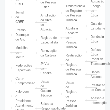
Autuação
de Pessoa
CREF
Transferência
Código
Física
do Registro
de
Jornal
Ampliação
de Pessoa
Ética
do
da Área
Jurídica
CREF
Guia do
de
Atualizar
Estudante
Atuação
Prêmio
Cadastro
Destaque
Denúncia
Registro de
de
do Ano
Ética
Especialista
Pessoa
Jurídica
Medalha
Defesa
Renovação
do
Ética
da Carteira
Reativação
Mérito
Portal da
do
2ª Via
Transparênci
Registro
Federações
da
de Pessoa
Esportivas
Dados
Carteira
Jurídica
Abertos
Carta-
Baixa
Baixa
Compromisso
Prestação
do
do
de Contas
Quadro
Fale com
Registro
Técnico
o
de
Acesso à
Presidente
Pessoa
Informação
Baixa da
Atendimento
Jurídica
Responsabilidade