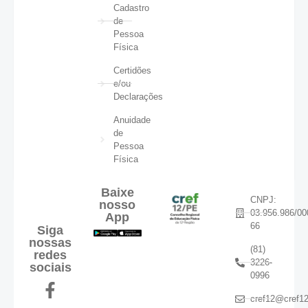
Cadastro
de
Pessoa
Física
Certidões
e/ou
Declarações
Anuidade
de
Pessoa
Física
Baixe
CNPJ:
nosso
03.956.986/00
App
66
Siga
nossas
(81)
redes
3226-
sociais
0996
cref12@cref12