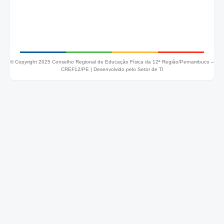
© Copyright 2025 Conselho Regional de Educação Física da 12ª Região/Pernambuco –
CREF12/PE |
Desenvolvido pelo Setor de TI