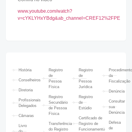
www.youtube.com/watch?
v=cYKLYHxYBdg&ab_channel=CREF12%2FPE
História
Registro
Registro
Procediment
de
de
da
Conselheiros
Pessoa
Pessoa
Fiscalização
Física
Jurídica
Diretoria
Denúncia
Registro
Registro
Profissionais
Consultar
Secundário
de
Delegados
sua
de Pessoa
Estúdio
Denúncia
Física
Câmaras
Certificado de
Defesa
Transferência
Registro de
Livro
de
do Registro
Funcionamento
do