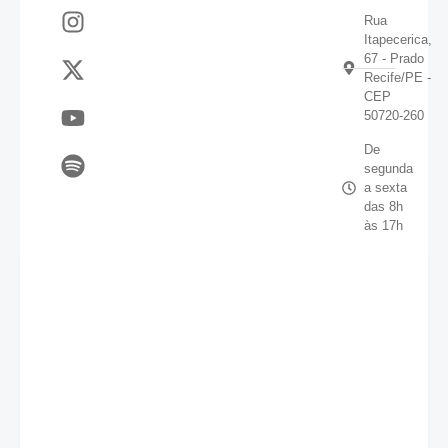
Rua
Itapecerica,
67 - Prado
Recife/PE -
CEP
50720-260
De
segunda
a sexta
das 8h
às 17h