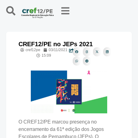
CREF12/PE no JEPs 2021
cref12pe
03/11/2021
15:09
O CREF12/PE marcou presença no
encerramento da 61ª edição dos Jogos
Escolares de Pernambuco (JEPs). O