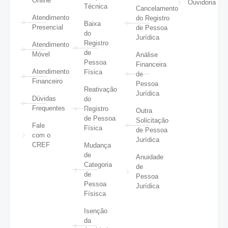
Online
Ouvidoria
Técnica
Cancelamento
Atendimento
do Registro
Baixa
Presencial
de Pessoa
do
Jurídica
Registro
Atendimento
de
Móvel
Análise
Pessoa
Financeira
Atendimento
Física
de
Financeiro
Pessoa
Reativação
Jurídica
Dúvidas
do
Frequentes
Registro
Outra
de Pessoa
Solicitação
Fale
Física
de Pessoa
com o
Jurídica
CREF
Mudança
de
Anuidade
Categoria
de
de
Pessoa
Pessoa
Jurídica
Físisca
Isenção
da