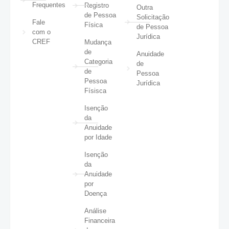
Frequentes
Registro
Outra
de Pessoa
Solicitação
Fale
Física
de Pessoa
com o
Jurídica
CREF
Mudança
de
Anuidade
Categoria
de
de
Pessoa
Pessoa
Jurídica
Físisca
Isenção
da
Anuidade
por Idade
Isenção
da
Anuidade
por
Doença
Análise
Financeira