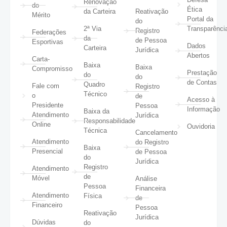
Renovação
do
Ética
da Carteira
Reativação
Mérito
Portal da
do
2ª Via
Transparênci
Registro
Federações
da
de Pessoa
Esportivas
Dados
Carteira
Jurídica
Abertos
Carta-
Baixa
Baixa
Compromisso
Prestação
do
do
de Contas
Quadro
Fale com
Registro
Técnico
o
de
Acesso à
Presidente
Pessoa
Informação
Baixa da
Atendimento
Jurídica
Responsabilidade
Online
Ouvidoria
Técnica
Cancelamento
Atendimento
do Registro
Baixa
Presencial
de Pessoa
do
Jurídica
Registro
Atendimento
de
Móvel
Análise
Pessoa
Financeira
Atendimento
Física
de
Financeiro
Pessoa
Reativação
Jurídica
Dúvidas
do