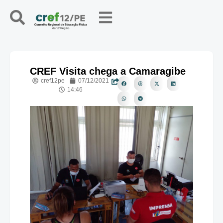
CREF Visita chega a Camaragibe
cref12pe
07/12/2021
14:46