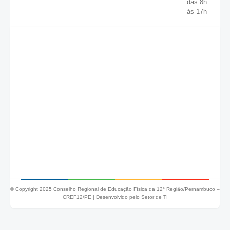
das 8h
às 17h
© Copyright 2025 Conselho Regional de Educação Física da 12ª Região/Pernambuco –
CREF12/PE |
Desenvolvido pelo Setor de TI