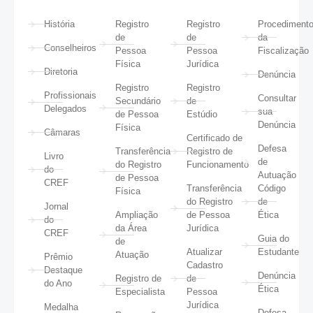
História
Registro
Registro
Procediment
de
de
da
Conselheiros
Pessoa
Pessoa
Fiscalização
Física
Jurídica
Diretoria
Denúncia
Registro
Registro
Profissionais
Consultar
Secundário
de
Delegados
sua
de Pessoa
Estúdio
Denúncia
Física
Câmaras
Certificado de
Defesa
Transferência
Registro de
Livro
de
do Registro
Funcionamento
do
Autuação
de Pessoa
CREF
Transferência
Código
Física
do Registro
de
Jornal
Ampliação
de Pessoa
Ética
do
da Área
Jurídica
CREF
Guia do
de
Atualizar
Estudante
Atuação
Prêmio
Cadastro
Destaque
Denúncia
Registro de
de
do Ano
Ética
Especialista
Pessoa
Jurídica
Medalha
Defesa