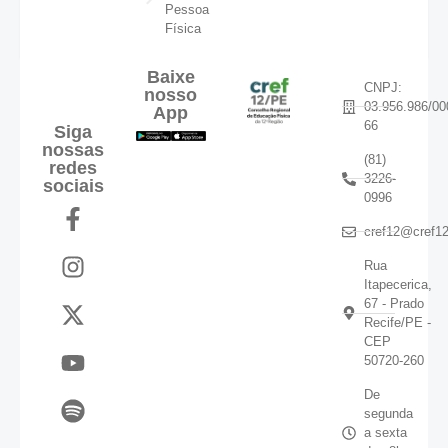
Pessoa
Física
Baixe
CNPJ:
nosso
03.956.986/00
App
66
Siga
nossas
(81)
redes
3226-
sociais
0996
cref12@cref12
Rua
Itapecerica,
67 - Prado
Recife/PE -
CEP
50720-260
De
segunda
a sexta