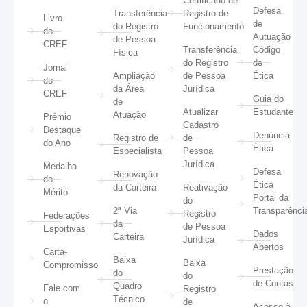
Certificado de
Defesa
Transferência
Registro de
Livro
de
do Registro
Funcionamento
do
Autuação
de Pessoa
CREF
Transferência
Código
Física
do Registro
de
Jornal
Ampliação
de Pessoa
Ética
do
da Área
Jurídica
CREF
Guia do
de
Atualizar
Estudante
Atuação
Prêmio
Cadastro
Destaque
Denúncia
Registro de
de
do Ano
Ética
Especialista
Pessoa
Jurídica
Medalha
Defesa
Renovação
do
Ética
da Carteira
Reativação
Mérito
Portal da
do
2ª Via
Transparênci
Registro
Federações
da
de Pessoa
Esportivas
Dados
Carteira
Jurídica
Abertos
Carta-
Baixa
Baixa
Compromisso
Prestação
do
do
de Contas
Quadro
Fale com
Registro
Técnico
o
de
Acesso à