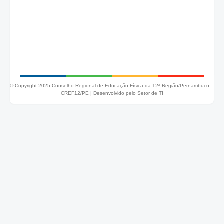
© Copyright 2025 Conselho Regional de Educação Física da 12ª Região/Pernambuco –
CREF12/PE |
Desenvolvido pelo Setor de TI