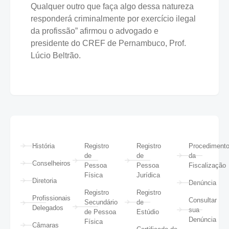
Qualquer outro que faça algo dessa natureza
responderá criminalmente por exercício ilegal
da profissão” afirmou o advogado e
presidente do CREF de Pernambuco, Prof.
Lúcio Beltrão.
História
Registro
Registro
Procediment
de
de
da
Conselheiros
Pessoa
Pessoa
Fiscalização
Física
Jurídica
Diretoria
Denúncia
Registro
Registro
Profissionais
Consultar
Secundário
de
Delegados
sua
de Pessoa
Estúdio
Denúncia
Física
Câmaras