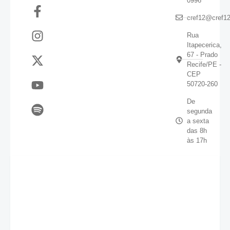
0996
cref12@cref12
Rua
Itapecerica,
67 - Prado
Recife/PE -
CEP
50720-260
De
segunda
a sexta
das 8h
às 17h