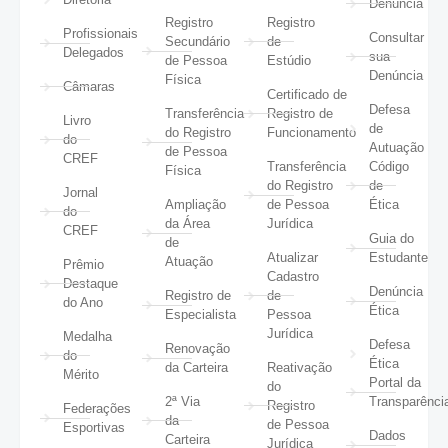
Denúncia
Registro
Registro
Profissionais
Consultar
Secundário
de
Delegados
sua
de Pessoa
Estúdio
Denúncia
Física
Câmaras
Certificado de
Defesa
Transferência
Registro de
Livro
de
do Registro
Funcionamento
do
Autuação
de Pessoa
CREF
Transferência
Código
Física
do Registro
de
Jornal
Ampliação
de Pessoa
Ética
do
da Área
Jurídica
CREF
Guia do
de
Atualizar
Estudante
Atuação
Prêmio
Cadastro
Destaque
Denúncia
Registro de
de
do Ano
Ética
Especialista
Pessoa
Jurídica
Medalha
Defesa
Renovação
do
Ética
da Carteira
Reativação
Mérito
Portal da
do
2ª Via
Transparênci
Registro
Federações
da
de Pessoa
Esportivas
Dados
Carteira
Jurídica