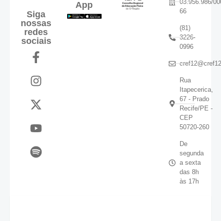
03.956.986/00
App
66
Siga
nossas
(81)
redes
3226-
sociais
0996
cref12@cref12
Rua
Itapecerica,
67 - Prado
Recife/PE -
CEP
50720-260
De
segunda
a sexta
das 8h
às 17h