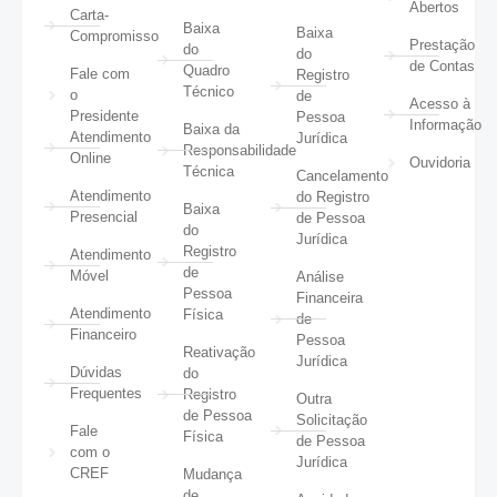
Abertos
Carta-
Baixa
Baixa
Compromisso
Prestação
do
do
de Contas
Quadro
Fale com
Registro
Técnico
o
de
Acesso à
Presidente
Pessoa
Informação
Baixa da
Atendimento
Jurídica
Responsabilidade
Online
Ouvidoria
Técnica
Cancelamento
Atendimento
do Registro
Baixa
Presencial
de Pessoa
do
Jurídica
Registro
Atendimento
de
Móvel
Análise
Pessoa
Financeira
Atendimento
Física
de
Financeiro
Pessoa
Reativação
Jurídica
Dúvidas
do
Frequentes
Registro
Outra
de Pessoa
Solicitação
Fale
Física
de Pessoa
com o
Jurídica
CREF
Mudança
de