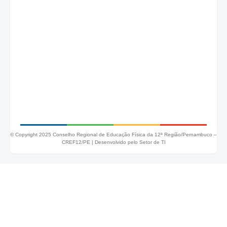
© Copyright 2025 Conselho Regional de Educação Física da 12ª Região/Pernambuco –
CREF12/PE |
Desenvolvido pelo Setor de TI