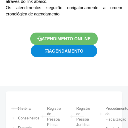
através do link abaixo.
Os atendimentos seguirão obrigatoriamente a ordem
cronológica de agendamento.
ATENDIMENTO ONLINE
AGENDAMENTO
História
Registro
Registro
Procediment
de
de
da
Conselheiros
Pessoa
Pessoa
Fiscalização
Física
Jurídica
Diretoria