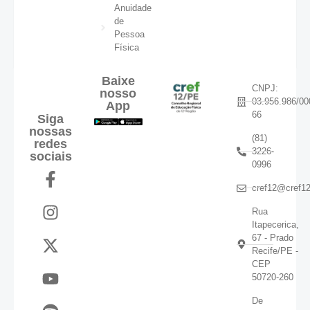
Anuidade
de
Pessoa
Física
Baixe
CNPJ:
nosso
03.956.986/00
App
66
Siga
nossas
(81)
redes
3226-
sociais
0996
cref12@cref12
Rua
Itapecerica,
67 - Prado
Recife/PE -
CEP
50720-260
De