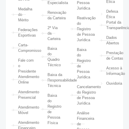
Ética
Especialista
Pessoa
Jurídica
Medalha
Defesa
Renovação
do
Ética
da Carteira
Reativação
Mérito
Portal da
do
2ª Via
Transparênci
Registro
Federações
da
de Pessoa
Esportivas
Dados
Carteira
Jurídica
Abertos
Carta-
Baixa
Baixa
Compromisso
Prestação
do
do
de Contas
Quadro
Fale com
Registro
Técnico
o
de
Acesso à
Presidente
Pessoa
Informação
Baixa da
Atendimento
Jurídica
Responsabilidade
Online
Ouvidoria
Técnica
Cancelamento
Atendimento
do Registro
Baixa
Presencial
de Pessoa
do
Jurídica
Registro
Atendimento
de
Móvel
Análise
Pessoa
Financeira
Atendimento
Física
de
Financeiro