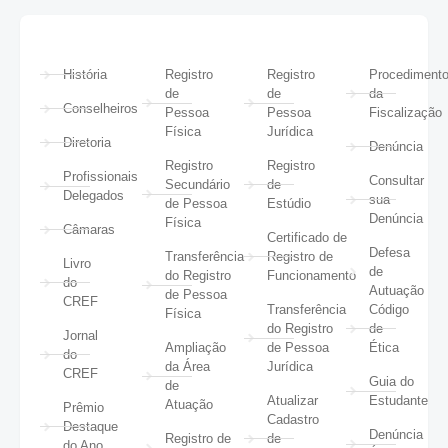
História
Registro
Registro
Procediment
de
de
da
Conselheiros
Pessoa
Pessoa
Fiscalização
Física
Jurídica
Diretoria
Denúncia
Registro
Registro
Profissionais
Consultar
Secundário
de
Delegados
sua
de Pessoa
Estúdio
Denúncia
Física
Câmaras
Certificado de
Defesa
Transferência
Registro de
Livro
de
do Registro
Funcionamento
do
Autuação
de Pessoa
CREF
Transferência
Código
Física
do Registro
de
Jornal
Ampliação
de Pessoa
Ética
do
da Área
Jurídica
CREF
Guia do
de
Atualizar
Estudante
Atuação
Prêmio
Cadastro
Destaque
Denúncia
Registro de
de
do Ano