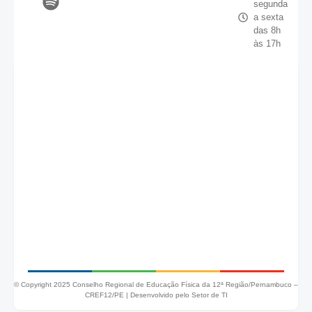
segunda
a sexta
das 8h
às 17h
© Copyright 2025 Conselho Regional de Educação Física da 12ª Região/Pernambuco –
CREF12/PE |
Desenvolvido pelo Setor de TI