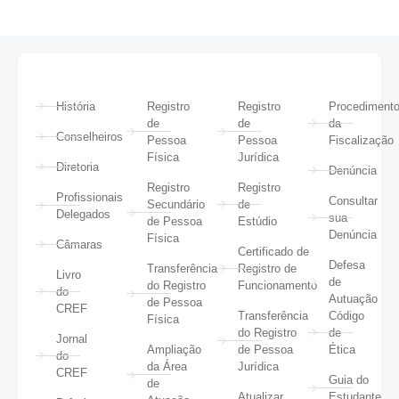
História
Registro
Registro
Procediment
de
de
da
Conselheiros
Pessoa
Pessoa
Fiscalização
Física
Jurídica
Diretoria
Denúncia
Registro
Registro
Profissionais
Consultar
Secundário
de
Delegados
sua
de Pessoa
Estúdio
Denúncia
Física
Câmaras
Certificado de
Defesa
Transferência
Registro de
Livro
de
do Registro
Funcionamento
do
Autuação
de Pessoa
CREF
Transferência
Código
Física
do Registro
de
Jornal
Ampliação
de Pessoa
Ética
do
da Área
Jurídica
CREF
Guia do
de
Atualizar
Estudante