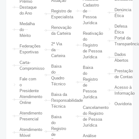
Atuação
Prêmio
Cadastro
Destaque
Denúncia
Registro de
de
do Ano
Ética
Especialista
Pessoa
Jurídica
Medalha
Defesa
Renovação
do
Ética
da Carteira
Reativação
Mérito
Portal da
do
2ª Via
Transparênci
Registro
Federações
da
de Pessoa
Esportivas
Dados
Carteira
Jurídica
Abertos
Carta-
Baixa
Baixa
Compromisso
Prestação
do
do
de Contas
Quadro
Fale com
Registro
Técnico
o
de
Acesso à
Presidente
Pessoa
Informação
Baixa da
Atendimento
Jurídica
Responsabilidade
Online
Ouvidoria
Técnica
Cancelamento
Atendimento
do Registro
Baixa
Presencial
de Pessoa
do
Jurídica
Registro
Atendimento
de
Móvel
Análise