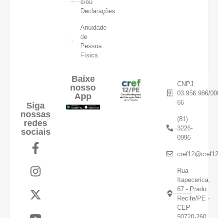
e/ou
Declarações
Anuidade
de
Pessoa
Física
Baixe
CNPJ:
nosso
03.956.986/00
App
66
Siga
nossas
(81)
redes
3226-
sociais
0996
cref12@cref12
Rua
Itapecerica,
67 - Prado
Recife/PE -
CEP
50720-260