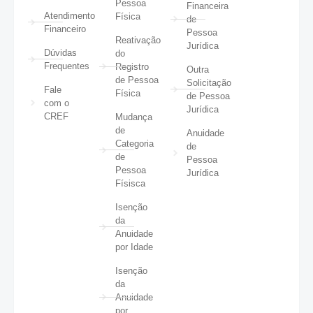
Pessoa
Financeira
Atendimento
Física
de
Financeiro
Pessoa
Reativação
Jurídica
Dúvidas
do
Frequentes
Registro
Outra
de Pessoa
Solicitação
Fale
Física
de Pessoa
com o
Jurídica
CREF
Mudança
de
Anuidade
Categoria
de
de
Pessoa
Pessoa
Jurídica
Físisca
Isenção
da
Anuidade
por Idade
Isenção
da
Anuidade
por