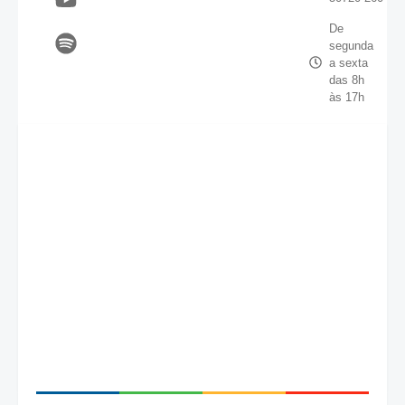
De
segunda
a sexta
das 8h
às 17h