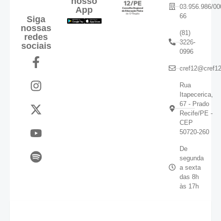
nosso
03.956.986/00
App
66
Siga
nossas
(81)
redes
3226-
sociais
0996
cref12@cref12
Rua
Itapecerica,
67 - Prado
Recife/PE -
CEP
50720-260
De
segunda
a sexta
das 8h
às 17h