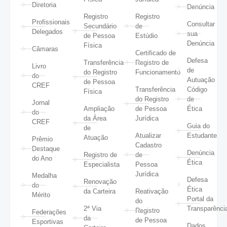
Diretoria
Denúncia
Registro
Registro
Profissionais
Consultar
Secundário
de
Delegados
sua
de Pessoa
Estúdio
Denúncia
Física
Câmaras
Certificado de
Defesa
Transferência
Registro de
Livro
de
do Registro
Funcionamento
do
Autuação
de Pessoa
CREF
Transferência
Código
Física
do Registro
de
Jornal
Ampliação
de Pessoa
Ética
do
da Área
Jurídica
CREF
Guia do
de
Atualizar
Estudante
Atuação
Prêmio
Cadastro
Destaque
Denúncia
Registro de
de
do Ano
Ética
Especialista
Pessoa
Jurídica
Medalha
Defesa
Renovação
do
Ética
da Carteira
Reativação
Mérito
Portal da
do
2ª Via
Transparênci
Registro
Federações
da
de Pessoa
Esportivas
Dados