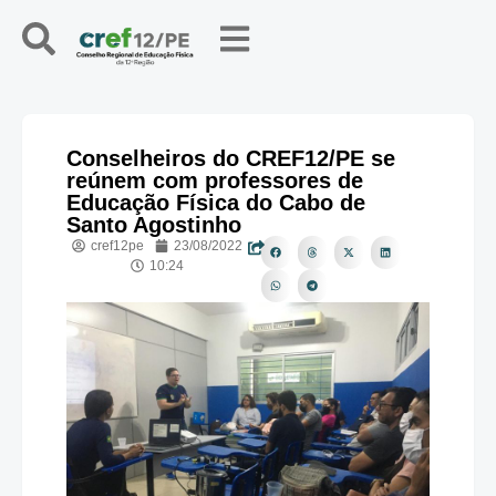
Conselheiros do CREF12/PE se
reúnem com professores de
Educação Física do Cabo de
Santo Agostinho
cref12pe
23/08/2022
10:24