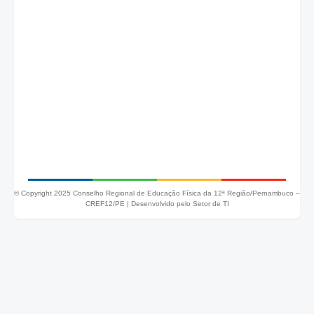
© Copyright 2025 Conselho Regional de Educação Física da 12ª Região/Pernambuco –
CREF12/PE |
Desenvolvido pelo Setor de TI