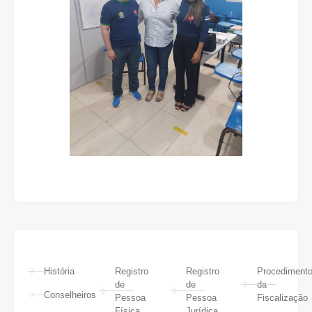
História
Registro
Registro
Procediment
de
de
da
Conselheiros
Pessoa
Pessoa
Fiscalização
Física
Jurídica