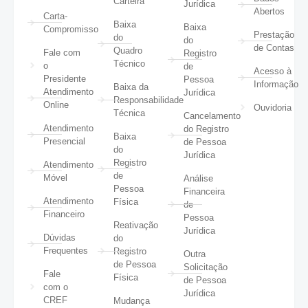
Carteira
Jurídica
Abertos
Carta-
Baixa
Baixa
Compromisso
Prestação
do
do
de Contas
Quadro
Fale com
Registro
Técnico
o
de
Acesso à
Presidente
Pessoa
Informação
Baixa da
Atendimento
Jurídica
Responsabilidade
Online
Ouvidoria
Técnica
Cancelamento
Atendimento
do Registro
Baixa
Presencial
de Pessoa
do
Jurídica
Registro
Atendimento
de
Móvel
Análise
Pessoa
Financeira
Atendimento
Física
de
Financeiro
Pessoa
Reativação
Jurídica
Dúvidas
do
Frequentes
Registro
Outra
de Pessoa
Solicitação
Fale
Física
de Pessoa
com o
Jurídica
CREF
Mudança