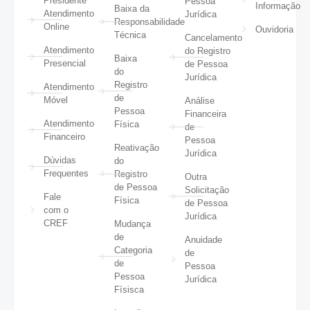
Presidente
Pessoa
Informação
Baixa da
Atendimento
Jurídica
Responsabilidade
Online
Ouvidoria
Técnica
Cancelamento
Atendimento
do Registro
Baixa
Presencial
de Pessoa
do
Jurídica
Registro
Atendimento
de
Móvel
Análise
Pessoa
Financeira
Atendimento
Física
de
Financeiro
Pessoa
Reativação
Jurídica
Dúvidas
do
Frequentes
Registro
Outra
de Pessoa
Solicitação
Fale
Física
de Pessoa
com o
Jurídica
CREF
Mudança
de
Anuidade
Categoria
de
de
Pessoa
Pessoa
Jurídica
Físisca