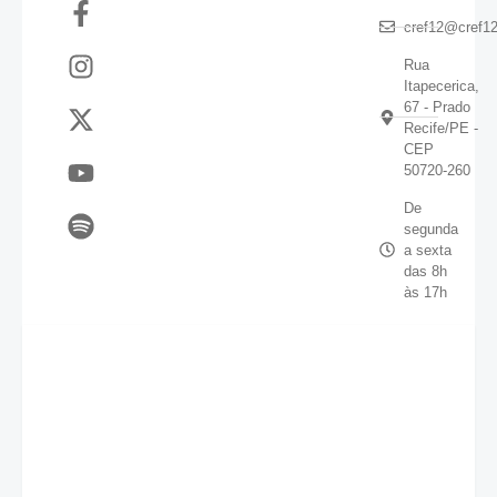
cref12@cref12
Rua
Itapecerica,
67 - Prado
Recife/PE -
CEP
50720-260
De
segunda
a sexta
das 8h
às 17h