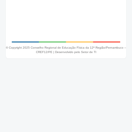
© Copyright 2025 Conselho Regional de Educação Física da 12ª Região/Pernambuco –
CREF12/PE |
Desenvolvido pelo Setor de TI