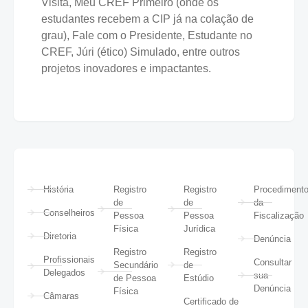
Visita, Meu CREF Primeiro (onde os
estudantes recebem a CIP já na colação de
grau), Fale com o Presidente, Estudante no
CREF, Júri (ético) Simulado, entre outros
projetos inovadores e impactantes.
História
Registro
Registro
Procediment
de
de
da
Conselheiros
Pessoa
Pessoa
Fiscalização
Física
Jurídica
Diretoria
Denúncia
Registro
Registro
Profissionais
Consultar
Secundário
de
Delegados
sua
de Pessoa
Estúdio
Denúncia
Física
Câmaras
Certificado de