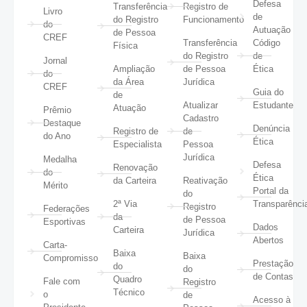
Defesa
Transferência
Registro de
Livro
de
do Registro
Funcionamento
do
Autuação
de Pessoa
CREF
Transferência
Código
Física
do Registro
de
Jornal
Ampliação
de Pessoa
Ética
do
da Área
Jurídica
CREF
Guia do
de
Atualizar
Estudante
Atuação
Prêmio
Cadastro
Destaque
Denúncia
Registro de
de
do Ano
Ética
Especialista
Pessoa
Jurídica
Medalha
Defesa
Renovação
do
Ética
da Carteira
Reativação
Mérito
Portal da
do
2ª Via
Transparênci
Registro
Federações
da
de Pessoa
Esportivas
Dados
Carteira
Jurídica
Abertos
Carta-
Baixa
Baixa
Compromisso
Prestação
do
do
de Contas
Quadro
Fale com
Registro
Técnico
o
de
Acesso à