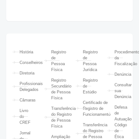
História
Registro
Registro
Procediment
de
de
da
Conselheiros
Pessoa
Pessoa
Fiscalização
Física
Jurídica
Diretoria
Denúncia
Registro
Registro
Profissionais
Consultar
Secundário
de
Delegados
sua
de Pessoa
Estúdio
Denúncia
Física
Câmaras
Certificado de
Defesa
Transferência
Registro de
Livro
de
do Registro
Funcionamento
do
Autuação
de Pessoa
CREF
Transferência
Código
Física
do Registro
de
Jornal
Ampliação
de Pessoa
Ética
do