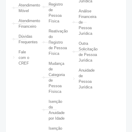
Jurídica
Registro
Atendimento
de
Móvel
Análise
Pessoa
Financeira
Atendimento
Física
de
Financeiro
Pessoa
Reativação
Jurídica
Dúvidas
do
Frequentes
Registro
Outra
de Pessoa
Solicitação
Fale
Física
de Pessoa
com o
Jurídica
CREF
Mudança
de
Anuidade
Categoria
de
de
Pessoa
Pessoa
Jurídica
Físisca
Isenção
da
Anuidade
por Idade
Isenção