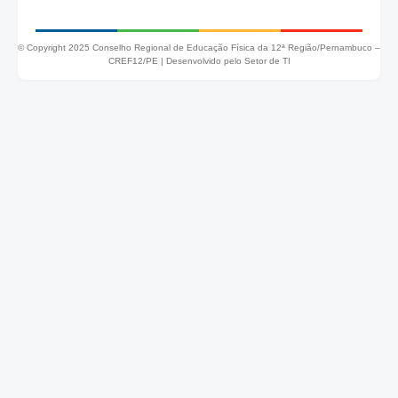
© Copyright 2025 Conselho Regional de Educação Física da 12ª Região/Pernambuco –
CREF12/PE |
Desenvolvido pelo Setor de TI