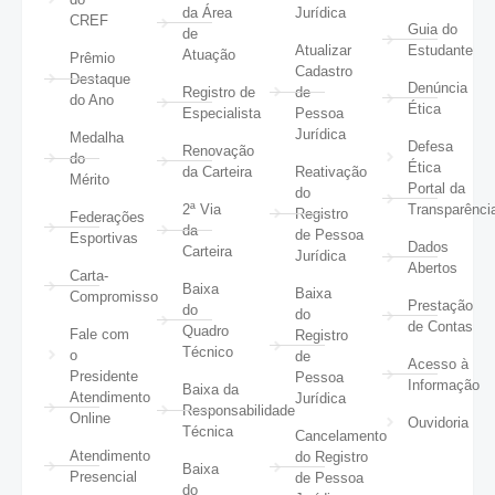
da Área
Jurídica
CREF
Guia do
de
Atualizar
Estudante
Atuação
Prêmio
Cadastro
Destaque
Denúncia
Registro de
de
do Ano
Ética
Especialista
Pessoa
Jurídica
Medalha
Defesa
Renovação
do
Ética
da Carteira
Reativação
Mérito
Portal da
do
2ª Via
Transparênci
Registro
Federações
da
de Pessoa
Esportivas
Dados
Carteira
Jurídica
Abertos
Carta-
Baixa
Baixa
Compromisso
Prestação
do
do
de Contas
Quadro
Fale com
Registro
Técnico
o
de
Acesso à
Presidente
Pessoa
Informação
Baixa da
Atendimento
Jurídica
Responsabilidade
Online
Ouvidoria
Técnica
Cancelamento
Atendimento
do Registro
Baixa
Presencial
de Pessoa
do