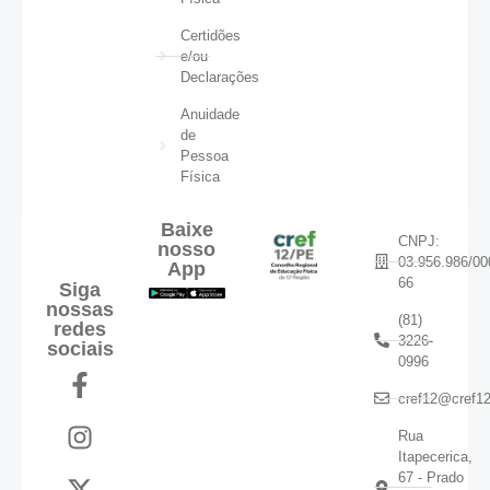
Certidões
e/ou
Declarações
Anuidade
de
Pessoa
Física
Baixe
CNPJ:
nosso
03.956.986/00
App
66
Siga
nossas
(81)
redes
3226-
sociais
0996
cref12@cref12
Rua
Itapecerica,
67 - Prado