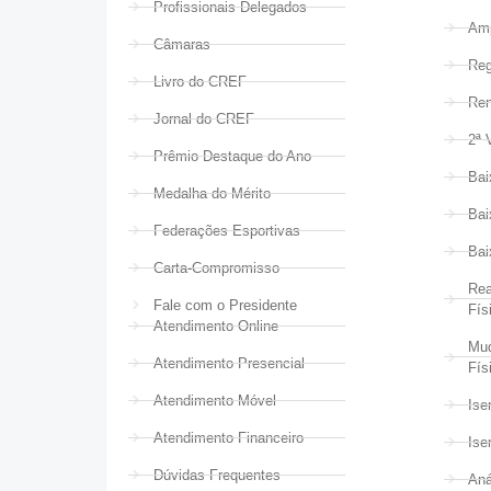
Profissionais Delegados
Amp
Câmaras
Reg
Livro do CREF
Ren
Jornal do CREF
2ª 
Prêmio Destaque do Ano
Bai
Medalha do Mérito
Bai
Federações Esportivas
Bai
Carta-Compromisso
Rea
Fale com o Presidente
Fís
Atendimento Online
Mud
Atendimento Presencial
Fís
Atendimento Móvel
Ise
Atendimento Financeiro
Ise
Dúvidas Frequentes
Aná