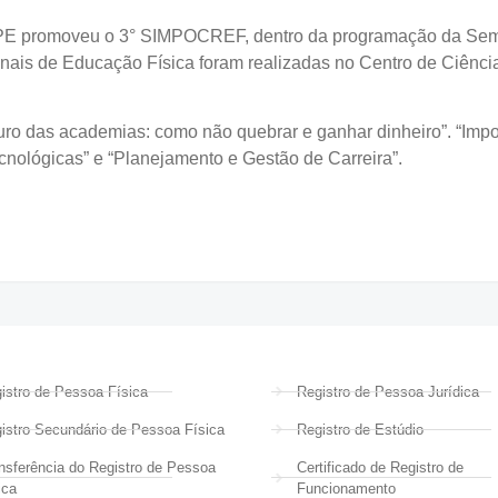
PE promoveu o 3° SIMPOCREF, dentro da programação da Sema
sionais de Educação Física foram realizadas no Centro de Ciên
turo das academias: como não quebrar e ganhar dinheiro”. “Impo
ecnológicas” e “Planejamento e Gestão de Carreira”.
istro de Pessoa Física
Registro de Pessoa Jurídica
istro Secundário de Pessoa Física
Registro de Estúdio
nsferência do Registro de Pessoa
Certificado de Registro de
ica
Funcionamento