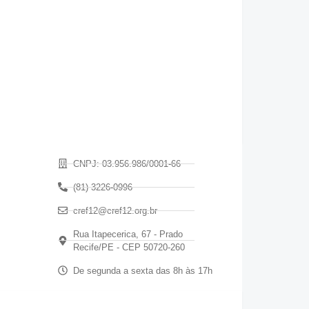
CNPJ: 03.956.986/0001-66
(81) 3226-0996
cref12@cref12.org.br
Rua Itapecerica, 67 - Prado
Recife/PE - CEP 50720-260
De segunda a sexta das 8h às 17h