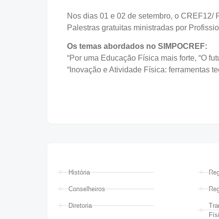
Nos dias 01 e 02 de setembro, o CREF12/ 
Palestras gratuitas ministradas por Profis
Os temas abordados no SIMPOCREF:
“Por uma Educação Física mais forte, “O fu
“Inovação e Atividade Física: ferramentas t
História
Reg
Conselheiros
Reg
Diretoria
Tra
Fís