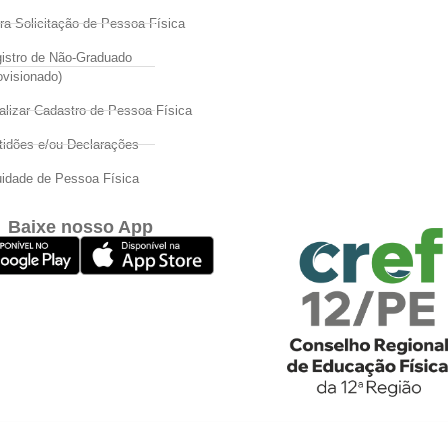
ra Solicitação de Pessoa Física
istro de Não-Graduado
ovisionado)
alizar Cadastro de Pessoa Física
tidões e/ou Declarações
idade de Pessoa Física
Baixe nosso App