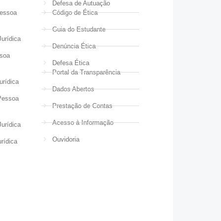
Defesa de Autuação
Pessoa
Código de Ética
Guia do Estudante
urídica
Denúncia Ética
ssoa
Defesa Ética
Portal da Transparência
urídica
Dados Abertos
Pessoa
Prestação de Contas
Acesso à Informação
urídica
Ouvidoria
rídica