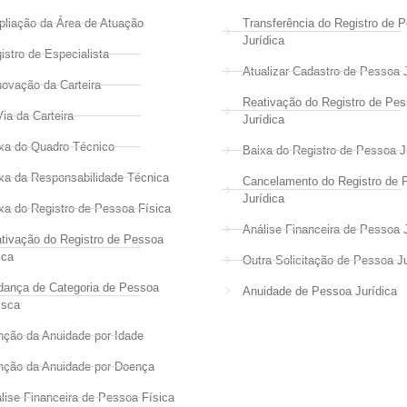
liação da Área de Atuação
Transferência do Registro de 
Jurídica
istro de Especialista
Atualizar Cadastro de Pessoa J
ovação da Carteira
Reativação do Registro de Pe
Via da Carteira
Jurídica
xa do Quadro Técnico
Baixa do Registro de Pessoa J
xa da Responsabilidade Técnica
Cancelamento do Registro de 
Jurídica
xa do Registro de Pessoa Física
Análise Financeira de Pessoa J
tivação do Registro de Pessoa
ica
Outra Solicitação de Pessoa Ju
ança de Categoria de Pessoa
Anuidade de Pessoa Jurídica
isca
nção da Anuidade por Idade
nção da Anuidade por Doença
lise Financeira de Pessoa Física