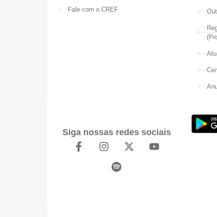
Fale com o CREF
Out
Reg
(Pr
Atu
Cer
Anu
Siga nossas redes sociais