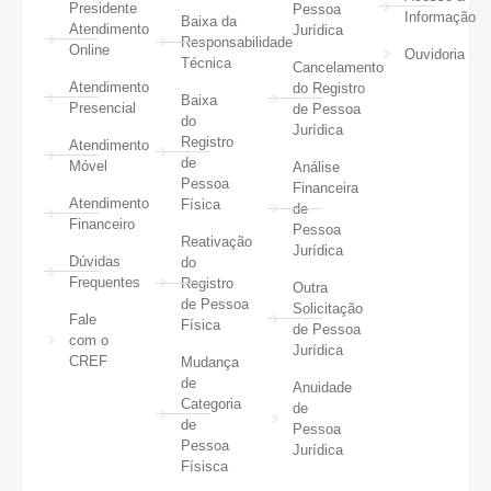
Presidente
Pessoa
Informação
Baixa da
Atendimento
Jurídica
Responsabilidade
Online
Ouvidoria
Técnica
Cancelamento
Atendimento
do Registro
Baixa
Presencial
de Pessoa
do
Jurídica
Registro
Atendimento
de
Móvel
Análise
Pessoa
Financeira
Atendimento
Física
de
Financeiro
Pessoa
Reativação
Jurídica
Dúvidas
do
Frequentes
Registro
Outra
de Pessoa
Solicitação
Fale
Física
de Pessoa
com o
Jurídica
CREF
Mudança
de
Anuidade
Categoria
de
de
Pessoa
Pessoa
Jurídica
Físisca