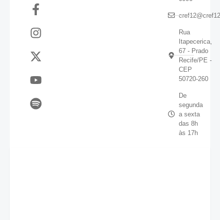
cref12@cref12
Rua
Itapecerica,
67 - Prado
Recife/PE -
CEP
50720-260
De
segunda
a sexta
das 8h
às 17h