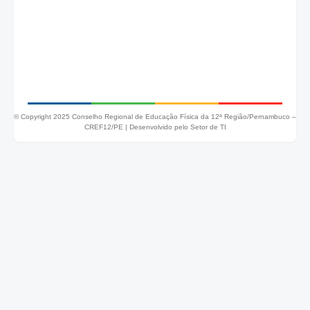
© Copyright 2025 Conselho Regional de Educação Física da 12ª Região/Pernambuco –
CREF12/PE |
Desenvolvido pelo Setor de TI