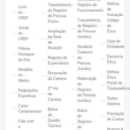
Defesa
Transferência
Registro de
Livro
de
do Registro
Funcionamento
do
Autuação
de Pessoa
CREF
Transferência
Código
Física
do Registro
de
Jornal
Ampliação
de Pessoa
Ética
do
da Área
Jurídica
CREF
Guia do
de
Atualizar
Estudante
Atuação
Prêmio
Cadastro
Destaque
Denúncia
Registro de
de
do Ano
Ética
Especialista
Pessoa
Jurídica
Medalha
Defesa
Renovação
do
Ética
da Carteira
Reativação
Mérito
Portal da
do
2ª Via
Transparênci
Registro
Federações
da
de Pessoa
Esportivas
Dados
Carteira
Jurídica
Abertos
Carta-
Baixa
Baixa
Compromisso
Prestação
do
do
de Contas
Quadro
Fale com
Registro
Técnico
o
de
Acesso à