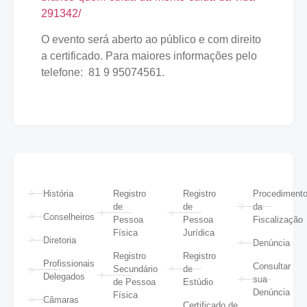
291342/
O evento será aberto ao público e com direito
a certificado. Para maiores informações pelo
telefone: 81 9 95074561.
História
Registro
Registro
Procediment
de
de
da
Conselheiros
Pessoa
Pessoa
Fiscalização
Física
Jurídica
Diretoria
Denúncia
Registro
Registro
Profissionais
Consultar
Secundário
de
Delegados
sua
de Pessoa
Estúdio
Denúncia
Física
Câmaras
Certificado de