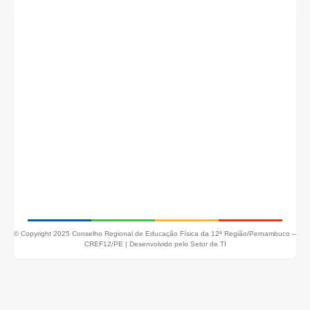
© Copyright 2025 Conselho Regional de Educação Física da 12ª Região/Pernambuco –
CREF12/PE |
Desenvolvido pelo Setor de TI