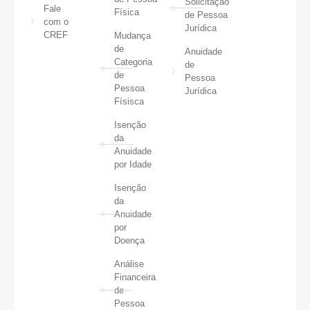
Solicitação
Fale
Física
de Pessoa
com o
Jurídica
CREF
Mudança
de
Anuidade
Categoria
de
de
Pessoa
Pessoa
Jurídica
Físisca
Isenção
da
Anuidade
por Idade
Isenção
da
Anuidade
por
Doença
Análise
Financeira
de
Pessoa