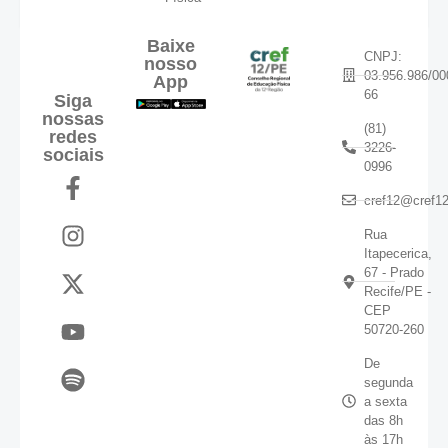
Baixe
CNPJ:
nosso
03.956.986/00
App
66
Siga
nossas
(81)
redes
3226-
sociais
0996
cref12@cref12
Rua
Itapecerica,
67 - Prado
Recife/PE -
CEP
50720-260
De
segunda
a sexta
das 8h
às 17h