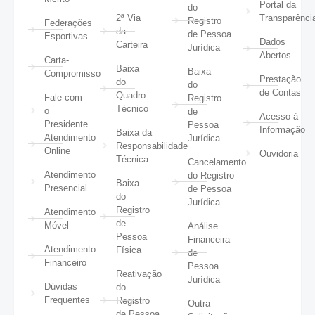
Portal da
do
2ª Via
Transparênci
Registro
Federações
da
de Pessoa
Esportivas
Dados
Carteira
Jurídica
Abertos
Carta-
Baixa
Baixa
Compromisso
Prestação
do
do
de Contas
Quadro
Fale com
Registro
Técnico
o
de
Acesso à
Presidente
Pessoa
Informação
Baixa da
Atendimento
Jurídica
Responsabilidade
Online
Ouvidoria
Técnica
Cancelamento
Atendimento
do Registro
Baixa
Presencial
de Pessoa
do
Jurídica
Registro
Atendimento
de
Móvel
Análise
Pessoa
Financeira
Atendimento
Física
de
Financeiro
Pessoa
Reativação
Jurídica
Dúvidas
do
Frequentes
Registro
Outra
de Pessoa