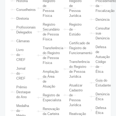
História
Registro
Registro
Procediment
de
de
da
Conselheiros
Pessoa
Pessoa
Fiscalização
Física
Jurídica
Diretoria
Denúncia
Registro
Registro
Profissionais
Consultar
Secundário
de
Delegados
sua
de Pessoa
Estúdio
Denúncia
Física
Câmaras
Certificado de
Defesa
Transferência
Registro de
Livro
de
do Registro
Funcionamento
do
Autuação
de Pessoa
CREF
Transferência
Código
Física
do Registro
de
Jornal
Ampliação
de Pessoa
Ética
do
da Área
Jurídica
CREF
Guia do
de
Atualizar
Estudante
Atuação
Prêmio
Cadastro
Destaque
Denúncia
Registro de
de
do Ano
Ética
Especialista
Pessoa
Jurídica
Medalha
Defesa
Renovação
do
Ética
da Carteira
Reativação
Mérito