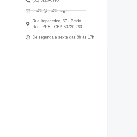
(81) 3226-0996
cref12@cref12.org.br
Rua Itapecerica, 67 - Prado
Recife/PE - CEP 50720-260
De segunda a sexta das 8h às 17h