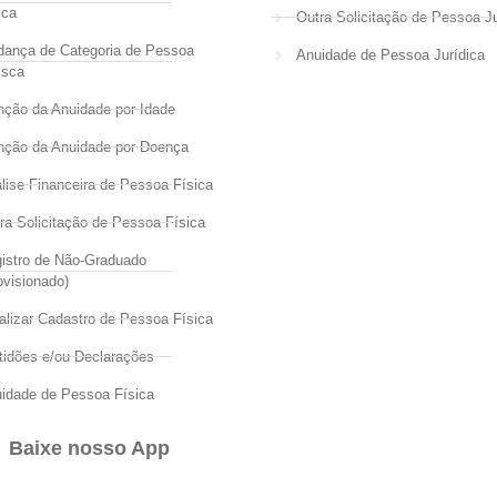
ica
Outra Solicitação de Pessoa Ju
ança de Categoria de Pessoa
Anuidade de Pessoa Jurídica
isca
nção da Anuidade por Idade
nção da Anuidade por Doença
lise Financeira de Pessoa Física
ra Solicitação de Pessoa Física
istro de Não-Graduado
ovisionado)
alizar Cadastro de Pessoa Física
tidões e/ou Declarações
idade de Pessoa Física
Baixe nosso App