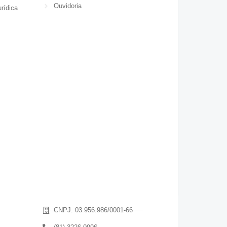
Ouvidoria
rídica
CNPJ: 03.956.986/0001-66