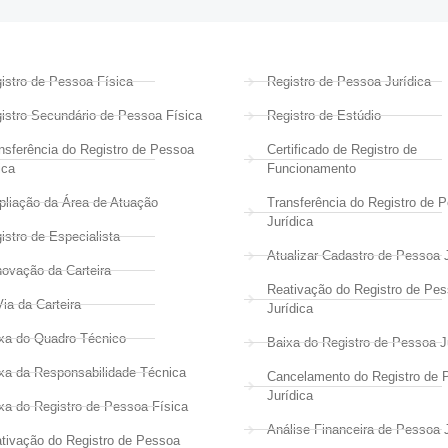
istro de Pessoa Física
Registro de Pessoa Jurídica
istro Secundário de Pessoa Física
Registro de Estúdio
nsferência do Registro de Pessoa
Certificado de Registro de
ica
Funcionamento
liação da Área de Atuação
Transferência do Registro de 
Jurídica
istro de Especialista
Atualizar Cadastro de Pessoa J
ovação da Carteira
Reativação do Registro de Pe
Via da Carteira
Jurídica
xa do Quadro Técnico
Baixa do Registro de Pessoa J
xa da Responsabilidade Técnica
Cancelamento do Registro de 
Jurídica
xa do Registro de Pessoa Física
Análise Financeira de Pessoa J
tivação do Registro de Pessoa