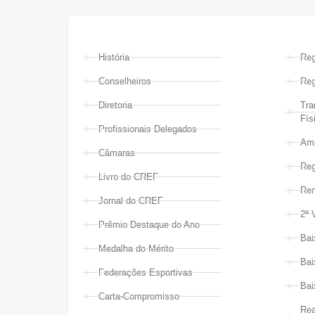
História
Reg
Conselheiros
Reg
Diretoria
Tra
Fís
Profissionais Delegados
Amp
Câmaras
Reg
Livro do CREF
Ren
Jornal do CREF
2ª 
Prêmio Destaque do Ano
Bai
Medalha do Mérito
Bai
Federações Esportivas
Bai
Carta-Compromisso
Rea