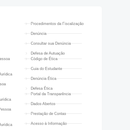
Procedimentos da Fiscalização
Denúncia
Consultar sua Denúncia
Defesa de Autuação
Pessoa
Código de Ética
Guia do Estudante
urídica
Denúncia Ética
ssoa
Defesa Ética
Portal da Transparência
urídica
Dados Abertos
Pessoa
Prestação de Contas
Acesso à Informação
urídica