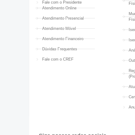
Fale com o Presidente
Fís
Atendimento Online
Mud
Atendimento Presencial
Fís
Atendimento Móvel
Ise
Atendimento Financeiro
Ise
Dúvidas Frequentes
Aná
Fale com o CREF
Out
Reg
(Pr
Atu
Cer
Anu