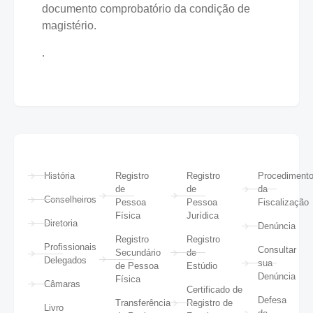
documento comprobatório da condição de
magistério.
.
História
Registro
Registro
Procediment
de
de
da
Conselheiros
Pessoa
Pessoa
Fiscalização
Física
Jurídica
Diretoria
Denúncia
Registro
Registro
Profissionais
Consultar
Secundário
de
Delegados
sua
de Pessoa
Estúdio
Denúncia
Física
Câmaras
Certificado de
Defesa
Transferência
Registro de
Livro