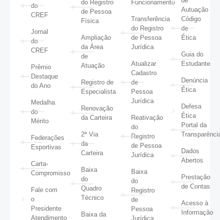
de
do Registro
Funcionamento
do
Autuação
de Pessoa
CREF
Transferência
Código
Física
do Registro
de
Jornal
Ampliação
de Pessoa
Ética
do
da Área
Jurídica
CREF
Guia do
de
Atualizar
Estudante
Atuação
Prêmio
Cadastro
Destaque
Denúncia
Registro de
de
do Ano
Ética
Especialista
Pessoa
Jurídica
Medalha
Defesa
Renovação
do
Ética
da Carteira
Reativação
Mérito
Portal da
do
2ª Via
Transparênci
Registro
Federações
da
de Pessoa
Esportivas
Dados
Carteira
Jurídica
Abertos
Carta-
Baixa
Baixa
Compromisso
Prestação
do
do
de Contas
Quadro
Fale com
Registro
Técnico
o
de
Acesso à
Presidente
Pessoa
Informação
Baixa da
Atendimento
Jurídica