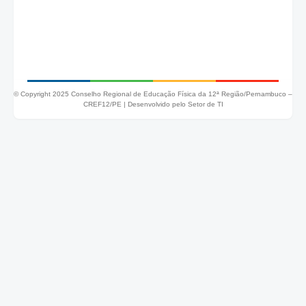
© Copyright 2025 Conselho Regional de Educação Física da 12ª Região/Pernambuco –
CREF12/PE |
Desenvolvido pelo Setor de TI