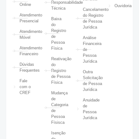
Responsabilidade
Online
Ouvidoria
Técnica
Cancelamento
Atendimento
do Registro
Baixa
Presencial
de Pessoa
do
Jurídica
Registro
Atendimento
de
Móvel
Análise
Pessoa
Financeira
Atendimento
Física
de
Financeiro
Pessoa
Reativação
Jurídica
Dúvidas
do
Frequentes
Registro
Outra
de Pessoa
Solicitação
Fale
Física
de Pessoa
com o
Jurídica
CREF
Mudança
de
Anuidade
Categoria
de
de
Pessoa
Pessoa
Jurídica
Físisca
Isenção
da