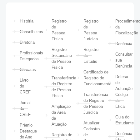
História
Registro
Registro
Procediment
de
de
da
Conselheiros
Pessoa
Pessoa
Fiscalização
Física
Jurídica
Diretoria
Denúncia
Registro
Registro
Profissionais
Consultar
Secundário
de
Delegados
sua
de Pessoa
Estúdio
Denúncia
Física
Câmaras
Certificado de
Defesa
Transferência
Registro de
Livro
de
do Registro
Funcionamento
do
Autuação
de Pessoa
CREF
Transferência
Código
Física
do Registro
de
Jornal
Ampliação
de Pessoa
Ética
do
da Área
Jurídica
CREF
Guia do
de
Atualizar
Estudante
Atuação
Prêmio
Cadastro
Destaque
Denúncia
Registro de
de
do Ano
Ética