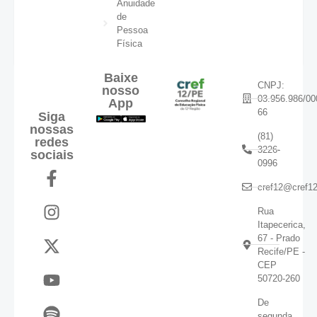
Anuidade
de
Pessoa
Física
Baixe
CNPJ:
nosso
03.956.986/00
App
66
Siga
nossas
(81)
redes
3226-
sociais
0996
cref12@cref12
Rua
Itapecerica,
67 - Prado
Recife/PE -
CEP
50720-260
De
segunda