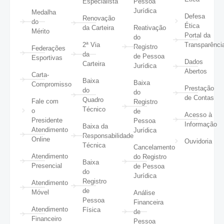
Especialista
Pessoa
Jurídica
Medalha
Defesa
Renovação
do
Ética
da Carteira
Reativação
Mérito
Portal da
do
2ª Via
Transparênci
Registro
Federações
da
de Pessoa
Esportivas
Dados
Carteira
Jurídica
Abertos
Carta-
Baixa
Baixa
Compromisso
Prestação
do
do
de Contas
Quadro
Fale com
Registro
Técnico
o
de
Acesso à
Presidente
Pessoa
Informação
Baixa da
Atendimento
Jurídica
Responsabilidade
Online
Ouvidoria
Técnica
Cancelamento
Atendimento
do Registro
Baixa
Presencial
de Pessoa
do
Jurídica
Registro
Atendimento
de
Móvel
Análise
Pessoa
Financeira
Atendimento
Física
de
Financeiro
Pessoa