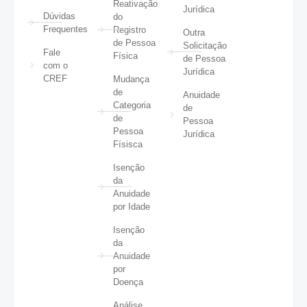
Reativação
Jurídica
Dúvidas
do
Frequentes
Registro
Outra
de Pessoa
Solicitação
Fale
Física
de Pessoa
com o
Jurídica
CREF
Mudança
de
Anuidade
Categoria
de
de
Pessoa
Pessoa
Jurídica
Físisca
Isenção
da
Anuidade
por Idade
Isenção
da
Anuidade
por
Doença
Análise