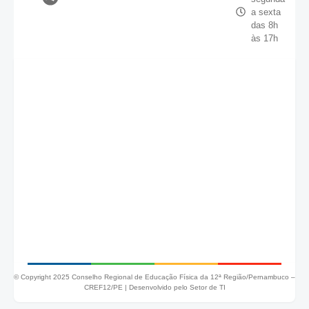
a sexta
das 8h
às 17h
© Copyright 2025 Conselho Regional de Educação Física da 12ª Região/Pernambuco –
CREF12/PE |
Desenvolvido pelo Setor de TI