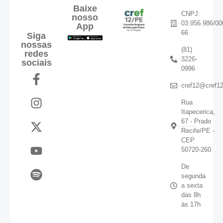
Baixe
CNPJ:
nosso
03.956.986/00
App
66
Siga
nossas
(81)
redes
3226-
sociais
0996
cref12@cref12
Rua
Itapecerica,
67 - Prado
Recife/PE -
CEP
50720-260
De
segunda
a sexta
das 8h
às 17h