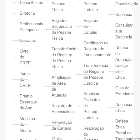
Conselheiros
Pessoa
Pessoa
Fiscalização
Física
Jurídica
Diretoria
Denúncia
Registro
Registro
Profissionais
Consultar
Secundário
de
Delegados
sua
de Pessoa
Estúdio
Denúncia
Física
Câmaras
Certificado de
Defesa
Transferência
Registro de
Livro
de
do Registro
Funcionamento
do
Autuação
de Pessoa
CREF
Transferência
Código
Física
do Registro
de
Jornal
Ampliação
de Pessoa
Ética
do
da Área
Jurídica
CREF
Guia do
de
Atualizar
Estudante
Atuação
Prêmio
Cadastro
Destaque
Denúncia
Registro de
de
do Ano
Ética
Especialista
Pessoa
Jurídica
Medalha
Defesa
Renovação
do
Ética
da Carteira
Reativação
Mérito
Portal da
do
2ª Via
Transparênci