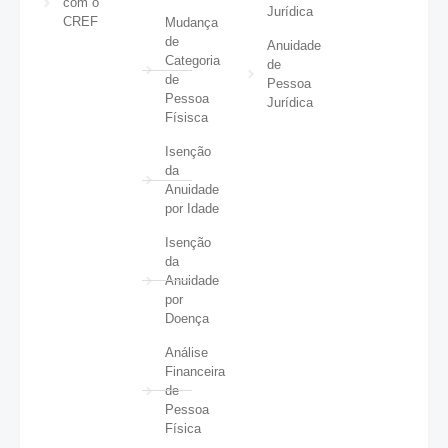
com o
Jurídica
CREF
Mudança
de
Anuidade
Categoria
de
de
Pessoa
Pessoa
Jurídica
Físisca
Isenção
da
Anuidade
por Idade
Isenção
da
Anuidade
por
Doença
Análise
Financeira
de
Pessoa
Física