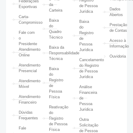
Registro
Federações
da
de Pessoa
Esportivas
Dados
Carteira
Jurídica
Abertos
Carta-
Baixa
Baixa
Compromisso
Prestação
do
do
de Contas
Quadro
Fale com
Registro
Técnico
o
de
Acesso à
Presidente
Pessoa
Informação
Baixa da
Atendimento
Jurídica
Responsabilidade
Online
Ouvidoria
Técnica
Cancelamento
Atendimento
do Registro
Baixa
Presencial
de Pessoa
do
Jurídica
Registro
Atendimento
de
Móvel
Análise
Pessoa
Financeira
Atendimento
Física
de
Financeiro
Pessoa
Reativação
Jurídica
Dúvidas
do
Frequentes
Registro
Outra
de Pessoa
Solicitação
Fale
Física
de Pessoa