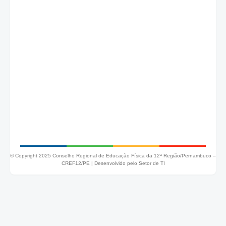
© Copyright 2025 Conselho Regional de Educação Física da 12ª Região/Pernambuco –
CREF12/PE |
Desenvolvido pelo Setor de TI