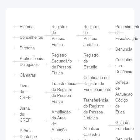
História
Registro
Registro
Procediment
de
de
da
Conselheiros
Pessoa
Pessoa
Fiscalização
Física
Jurídica
Diretoria
Denúncia
Registro
Registro
Profissionais
Consultar
Secundário
de
Delegados
sua
de Pessoa
Estúdio
Denúncia
Física
Câmaras
Certificado de
Defesa
Transferência
Registro de
Livro
de
do Registro
Funcionamento
do
Autuação
de Pessoa
CREF
Transferência
Código
Física
do Registro
de
Jornal
Ampliação
de Pessoa
Ética
do
da Área
Jurídica
CREF
Guia do
de
Atualizar
Estudante
Atuação
Prêmio
Cadastro
Destaque
Denúncia