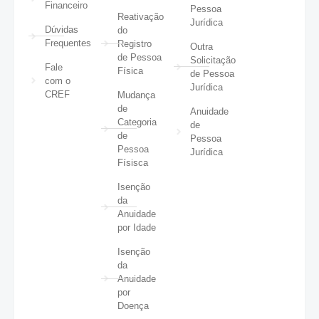
Financeiro
Pessoa
Reativação
Jurídica
Dúvidas
do
Frequentes
Registro
Outra
de Pessoa
Solicitação
Fale
Física
de Pessoa
com o
Jurídica
CREF
Mudança
de
Anuidade
Categoria
de
de
Pessoa
Pessoa
Jurídica
Físisca
Isenção
da
Anuidade
por Idade
Isenção
da
Anuidade
por
Doença