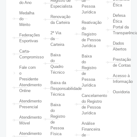
Registro de
de
do Ano
Ética
Especialista
Pessoa
Jurídica
Medalha
Defesa
Renovação
do
Ética
da Carteira
Reativação
Mérito
Portal da
do
2ª Via
Transparênci
Registro
Federações
da
de Pessoa
Esportivas
Dados
Carteira
Jurídica
Abertos
Carta-
Baixa
Baixa
Compromisso
Prestação
do
do
de Contas
Quadro
Fale com
Registro
Técnico
o
de
Acesso à
Presidente
Pessoa
Informação
Baixa da
Atendimento
Jurídica
Responsabilidade
Online
Ouvidoria
Técnica
Cancelamento
Atendimento
do Registro
Baixa
Presencial
de Pessoa
do
Jurídica
Registro
Atendimento
de
Móvel
Análise
Pessoa
Financeira
Atendimento
Física
de