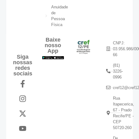
Anuidade
de
Pessoa
Física
Baixe
CNPJ:
nosso
03.956.986/00
App
66
Siga
nossas
(81)
redes
3226-
sociais
0996
cref12@cref12
Rua
Itapecerica,
67 - Prado
Recife/PE -
CEP
50720-260
De