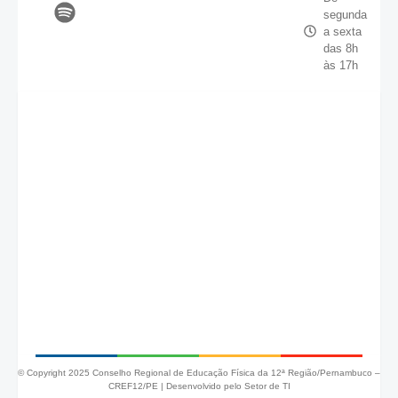
segunda
a sexta
das 8h
às 17h
© Copyright 2025 Conselho Regional de Educação Física da 12ª Região/Pernambuco –
CREF12/PE |
Desenvolvido pelo Setor de TI