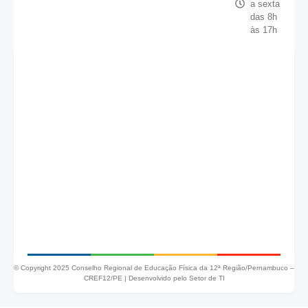
a sexta
das 8h
às 17h
© Copyright 2025 Conselho Regional de Educação Física da 12ª Região/Pernambuco –
CREF12/PE |
Desenvolvido pelo Setor de TI