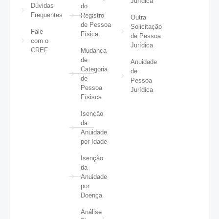
Jurídica
Dúvidas
do
Frequentes
Registro
Outra
de Pessoa
Solicitação
Fale
Física
de Pessoa
com o
Jurídica
CREF
Mudança
de
Anuidade
Categoria
de
de
Pessoa
Pessoa
Jurídica
Físisca
Isenção
da
Anuidade
por Idade
Isenção
da
Anuidade
por
Doença
Análise