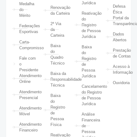
Jurídica
Medalha
Defesa
Renovação
do
Ética
da Carteira
Reativação
Mérito
Portal da
do
2ª Via
Transparênci
Registro
Federações
da
de Pessoa
Esportivas
Dados
Carteira
Jurídica
Abertos
Carta-
Baixa
Baixa
Compromisso
Prestação
do
do
de Contas
Quadro
Fale com
Registro
Técnico
o
de
Acesso à
Presidente
Pessoa
Informação
Baixa da
Atendimento
Jurídica
Responsabilidade
Online
Ouvidoria
Técnica
Cancelamento
Atendimento
do Registro
Baixa
Presencial
de Pessoa
do
Jurídica
Registro
Atendimento
de
Móvel
Análise
Pessoa
Financeira
Atendimento
Física
de
Financeiro
Pessoa
Reativação