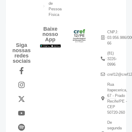
de
Pessoa
Física
Baixe
CNPJ:
nosso
03.956.986/00
App
66
Siga
nossas
(81)
redes
3226-
sociais
0996
cref12@cref12
Rua
Itapecerica,
67 - Prado
Recife/PE -
CEP
50720-260
De
segunda