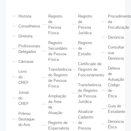
História
Registro
Registro
Procediment
de
de
da
Conselheiros
Pessoa
Pessoa
Fiscalização
Física
Jurídica
Diretoria
Denúncia
Registro
Registro
Profissionais
Consultar
Secundário
de
Delegados
sua
de Pessoa
Estúdio
Denúncia
Física
Câmaras
Certificado de
Defesa
Transferência
Registro de
Livro
de
do Registro
Funcionamento
do
Autuação
de Pessoa
CREF
Transferência
Código
Física
do Registro
de
Jornal
Ampliação
de Pessoa
Ética
do
da Área
Jurídica
CREF
Guia do
de
Atualizar
Estudante
Atuação
Prêmio
Cadastro
Destaque
Denúncia
Registro de
de
do Ano
Ética
Especialista
Pessoa