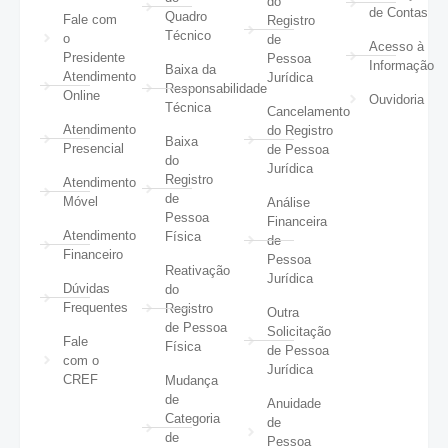
do
de Contas
Quadro
Fale com
Registro
Técnico
o
de
Acesso à
Presidente
Pessoa
Informação
Baixa da
Atendimento
Jurídica
Responsabilidade
Online
Ouvidoria
Técnica
Cancelamento
Atendimento
do Registro
Baixa
Presencial
de Pessoa
do
Jurídica
Registro
Atendimento
de
Móvel
Análise
Pessoa
Financeira
Atendimento
Física
de
Financeiro
Pessoa
Reativação
Jurídica
Dúvidas
do
Frequentes
Registro
Outra
de Pessoa
Solicitação
Fale
Física
de Pessoa
com o
Jurídica
CREF
Mudança
de
Anuidade
Categoria
de
de
Pessoa