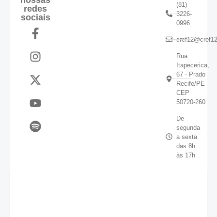
(81)
redes
3226-
sociais
0996
cref12@cref12
Rua
Itapecerica,
67 - Prado
Recife/PE -
CEP
50720-260
De
segunda
a sexta
das 8h
às 17h