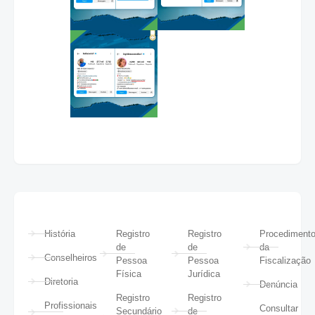
História
Registro
Registro
Procediment
de
de
da
Conselheiros
Pessoa
Pessoa
Fiscalização
Física
Jurídica
Diretoria
Denúncia
Registro
Registro
Profissionais
Consultar
Secundário
de