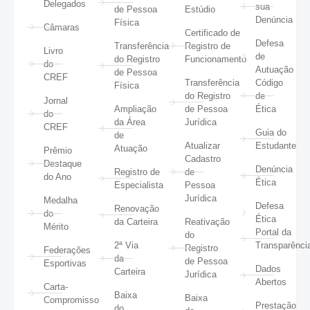
Delegados
sua
de Pessoa
Estúdio
Denúncia
Física
Câmaras
Certificado de
Defesa
Transferência
Registro de
Livro
de
do Registro
Funcionamento
do
Autuação
de Pessoa
CREF
Transferência
Código
Física
do Registro
de
Jornal
Ampliação
de Pessoa
Ética
do
da Área
Jurídica
CREF
Guia do
de
Atualizar
Estudante
Atuação
Prêmio
Cadastro
Destaque
Denúncia
Registro de
de
do Ano
Ética
Especialista
Pessoa
Jurídica
Medalha
Defesa
Renovação
do
Ética
da Carteira
Reativação
Mérito
Portal da
do
2ª Via
Transparênci
Registro
Federações
da
de Pessoa
Esportivas
Dados
Carteira
Jurídica
Abertos
Carta-
Baixa
Baixa
Compromisso
Prestação
do