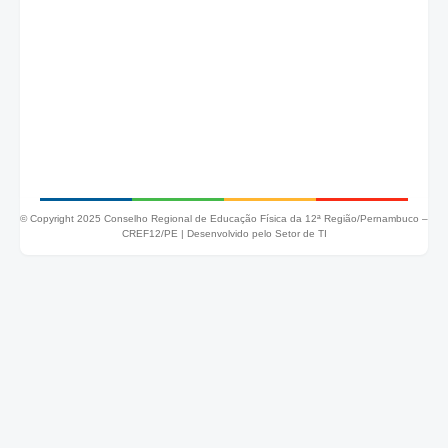
© Copyright 2025 Conselho Regional de Educação Física da 12ª Região/Pernambuco –
CREF12/PE |
Desenvolvido pelo Setor de TI