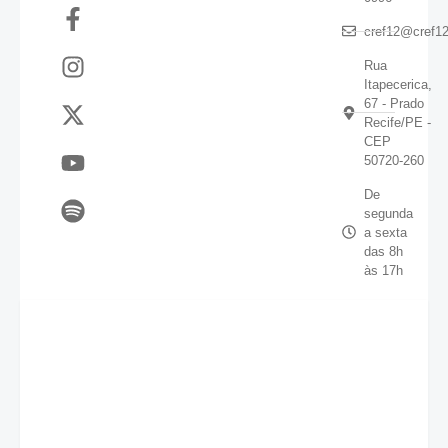
cref12@cref12
Rua
Itapecerica,
67 - Prado
Recife/PE -
CEP
50720-260
De
segunda
a sexta
das 8h
às 17h