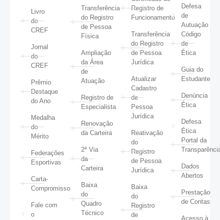
Defesa
Transferência
Registro de
Livro
de
do Registro
Funcionamento
do
Autuação
de Pessoa
CREF
Transferência
Código
Física
do Registro
de
Jornal
Ampliação
de Pessoa
Ética
do
da Área
Jurídica
CREF
Guia do
de
Atualizar
Estudante
Atuação
Prêmio
Cadastro
Destaque
Denúncia
Registro de
de
do Ano
Ética
Especialista
Pessoa
Jurídica
Medalha
Defesa
Renovação
do
Ética
da Carteira
Reativação
Mérito
Portal da
do
2ª Via
Transparênci
Registro
Federações
da
de Pessoa
Esportivas
Dados
Carteira
Jurídica
Abertos
Carta-
Baixa
Baixa
Compromisso
Prestação
do
do
de Contas
Quadro
Fale com
Registro
Técnico
o
de
Acesso à