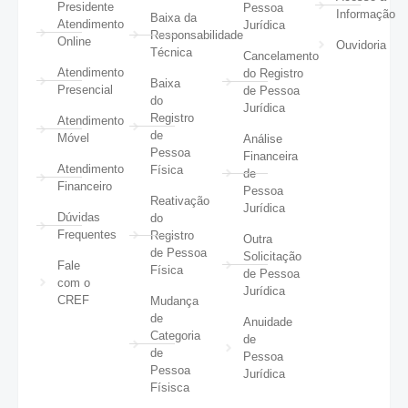
Presidente
Pessoa
Informação
Baixa da
Atendimento
Jurídica
Responsabilidade
Online
Ouvidoria
Técnica
Cancelamento
Atendimento
do Registro
Baixa
Presencial
de Pessoa
do
Jurídica
Registro
Atendimento
de
Móvel
Análise
Pessoa
Financeira
Atendimento
Física
de
Financeiro
Pessoa
Reativação
Jurídica
Dúvidas
do
Frequentes
Registro
Outra
de Pessoa
Solicitação
Fale
Física
de Pessoa
com o
Jurídica
CREF
Mudança
de
Anuidade
Categoria
de
de
Pessoa
Pessoa
Jurídica
Físisca