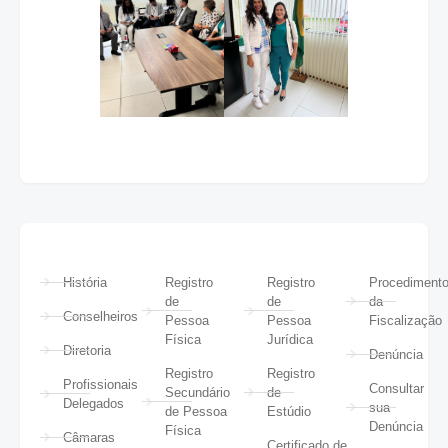
História
Registro
Registro
Procediment
de
de
da
Conselheiros
Pessoa
Pessoa
Fiscalização
Física
Jurídica
Diretoria
Denúncia
Registro
Registro
Profissionais
Consultar
Secundário
de
Delegados
sua
de Pessoa
Estúdio
Denúncia
Física
Câmaras
Certificado de