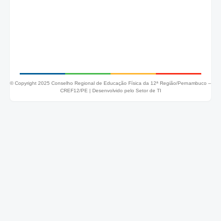
© Copyright 2025 Conselho Regional de Educação Física da 12ª Região/Pernambuco –
CREF12/PE |
Desenvolvido pelo Setor de TI