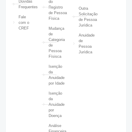
Dúvidas
do
Frequentes
Registro
Outra
de Pessoa
Solicitação
Fale
Física
de Pessoa
com o
Jurídica
CREF
Mudança
de
Anuidade
Categoria
de
de
Pessoa
Pessoa
Jurídica
Físisca
Isenção
da
Anuidade
por Idade
Isenção
da
Anuidade
por
Doença
Análise
Financeira