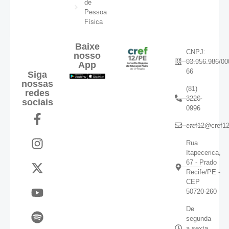
de
Pessoa
Física
Baixe
CNPJ:
nosso
03.956.986/00
App
66
Siga
nossas
(81)
redes
3226-
sociais
0996
cref12@cref12
Rua
Itapecerica,
67 - Prado
Recife/PE -
CEP
50720-260
De
segunda
a sexta