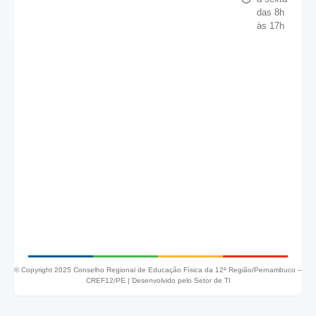
das 8h
às 17h
© Copyright 2025 Conselho Regional de Educação Física da 12ª Região/Pernambuco –
CREF12/PE |
Desenvolvido pelo Setor de TI