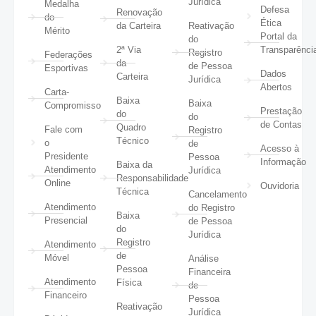
Jurídica
Medalha
Defesa
Renovação
do
Ética
da Carteira
Reativação
Mérito
Portal da
do
2ª Via
Transparênci
Registro
Federações
da
de Pessoa
Esportivas
Dados
Carteira
Jurídica
Abertos
Carta-
Baixa
Baixa
Compromisso
Prestação
do
do
de Contas
Quadro
Fale com
Registro
Técnico
o
de
Acesso à
Presidente
Pessoa
Informação
Baixa da
Atendimento
Jurídica
Responsabilidade
Online
Ouvidoria
Técnica
Cancelamento
Atendimento
do Registro
Baixa
Presencial
de Pessoa
do
Jurídica
Registro
Atendimento
de
Móvel
Análise
Pessoa
Financeira
Atendimento
Física
de
Financeiro
Pessoa
Reativação
Jurídica