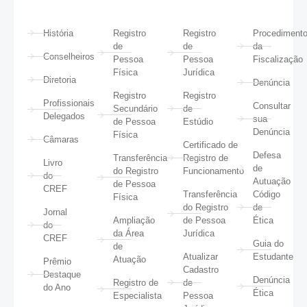
História
Registro
Registro
Procediment
de
de
da
Conselheiros
Pessoa
Pessoa
Fiscalização
Física
Jurídica
Diretoria
Denúncia
Registro
Registro
Profissionais
Consultar
Secundário
de
Delegados
sua
de Pessoa
Estúdio
Denúncia
Física
Câmaras
Certificado de
Defesa
Transferência
Registro de
Livro
de
do Registro
Funcionamento
do
Autuação
de Pessoa
CREF
Transferência
Código
Física
do Registro
de
Jornal
Ampliação
de Pessoa
Ética
do
da Área
Jurídica
CREF
Guia do
de
Atualizar
Estudante
Atuação
Prêmio
Cadastro
Destaque
Denúncia
Registro de
de
do Ano
Ética
Especialista
Pessoa