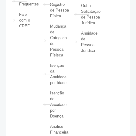
Frequentes
Registro
Outra
de Pessoa
Solicitação
Fale
Física
de Pessoa
com o
Jurídica
CREF
Mudança
de
Anuidade
Categoria
de
de
Pessoa
Pessoa
Jurídica
Físisca
Isenção
da
Anuidade
por Idade
Isenção
da
Anuidade
por
Doença
Análise
Financeira