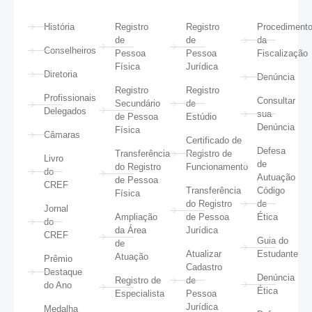
História
Registro
Registro
Procediment
de
de
da
Conselheiros
Pessoa
Pessoa
Fiscalização
Física
Jurídica
Diretoria
Denúncia
Registro
Registro
Profissionais
Consultar
Secundário
de
Delegados
sua
de Pessoa
Estúdio
Denúncia
Física
Câmaras
Certificado de
Defesa
Transferência
Registro de
Livro
de
do Registro
Funcionamento
do
Autuação
de Pessoa
CREF
Transferência
Código
Física
do Registro
de
Jornal
Ampliação
de Pessoa
Ética
do
da Área
Jurídica
CREF
Guia do
de
Atualizar
Estudante
Atuação
Prêmio
Cadastro
Destaque
Denúncia
Registro de
de
do Ano
Ética
Especialista
Pessoa
Jurídica
Medalha