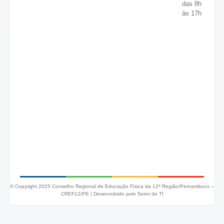
das 8h
às 17h
© Copyright 2025 Conselho Regional de Educação Física da 12ª Região/Pernambuco –
CREF12/PE |
Desenvolvido pelo Setor de TI