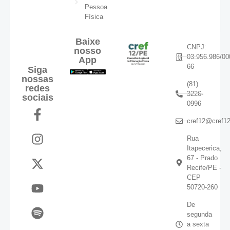
Pessoa
Física
Baixe
CNPJ:
nosso
03.956.986/00
App
66
Siga
nossas
(81)
redes
3226-
sociais
0996
cref12@cref12
Rua
Itapecerica,
67 - Prado
Recife/PE -
CEP
50720-260
De
segunda
a sexta