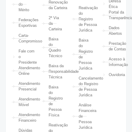
Defesa
Renovação
do
Ética
da Carteira
Reativação
Mérito
Portal da
do
2ª Via
Transparênci
Registro
Federações
da
de Pessoa
Esportivas
Dados
Carteira
Jurídica
Abertos
Carta-
Baixa
Baixa
Compromisso
Prestação
do
do
de Contas
Quadro
Fale com
Registro
Técnico
o
de
Acesso à
Presidente
Pessoa
Informação
Baixa da
Atendimento
Jurídica
Responsabilidade
Online
Ouvidoria
Técnica
Cancelamento
Atendimento
do Registro
Baixa
Presencial
de Pessoa
do
Jurídica
Registro
Atendimento
de
Móvel
Análise
Pessoa
Financeira
Atendimento
Física
de
Financeiro
Pessoa
Reativação
Jurídica
Dúvidas
do