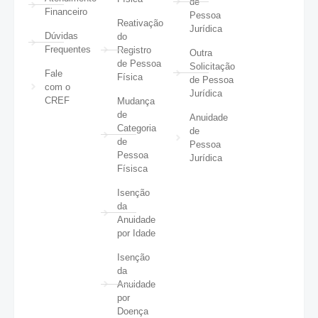
de
Financeiro
Pessoa
Reativação
Jurídica
Dúvidas
do
Frequentes
Registro
Outra
de Pessoa
Solicitação
Fale
Física
de Pessoa
com o
Jurídica
CREF
Mudança
de
Anuidade
Categoria
de
de
Pessoa
Pessoa
Jurídica
Físisca
Isenção
da
Anuidade
por Idade
Isenção
da
Anuidade
por
Doença