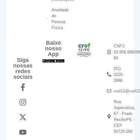
Anuidade
de
Pessoa
Física
Baixe
CNPJ:
nosso
03.956.986/00
App
66
Siga
nossas
(81)
redes
3226-
sociais
0996
cref12@cref12
Rua
Itapecerica,
67 - Prado
Recife/PE -
CEP
50720-260