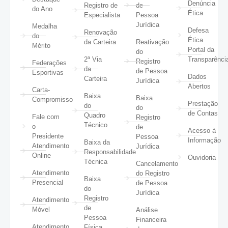
Denúncia
Registro de
de
do Ano
Ética
Especialista
Pessoa
Jurídica
Medalha
Defesa
Renovação
do
Ética
da Carteira
Reativação
Mérito
Portal da
do
2ª Via
Transparênci
Registro
Federações
da
de Pessoa
Esportivas
Dados
Carteira
Jurídica
Abertos
Carta-
Baixa
Baixa
Compromisso
Prestação
do
do
de Contas
Quadro
Fale com
Registro
Técnico
o
de
Acesso à
Presidente
Pessoa
Informação
Baixa da
Atendimento
Jurídica
Responsabilidade
Online
Ouvidoria
Técnica
Cancelamento
Atendimento
do Registro
Baixa
Presencial
de Pessoa
do
Jurídica
Registro
Atendimento
de
Móvel
Análise
Pessoa
Financeira
Atendimento
Física