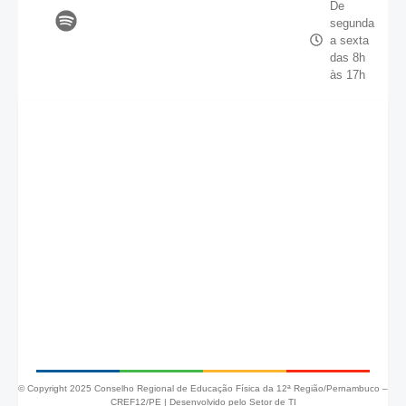
De
segunda
a sexta
das 8h
às 17h
© Copyright 2025 Conselho Regional de Educação Física da 12ª Região/Pernambuco –
CREF12/PE |
Desenvolvido pelo Setor de TI