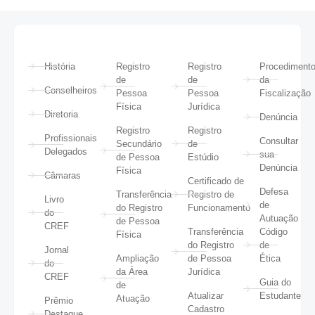
História
Registro
Registro
Procediment
de
de
da
Conselheiros
Pessoa
Pessoa
Fiscalização
Física
Jurídica
Diretoria
Denúncia
Registro
Registro
Profissionais
Consultar
Secundário
de
Delegados
sua
de Pessoa
Estúdio
Denúncia
Física
Câmaras
Certificado de
Defesa
Transferência
Registro de
Livro
de
do Registro
Funcionamento
do
Autuação
de Pessoa
CREF
Transferência
Código
Física
do Registro
de
Jornal
Ampliação
de Pessoa
Ética
do
da Área
Jurídica
CREF
Guia do
de
Atualizar
Estudante
Atuação
Prêmio
Cadastro
Destaque