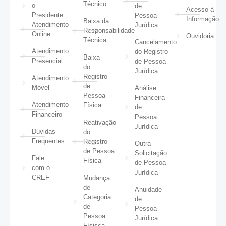
Técnico
o
de
Acesso à
Presidente
Pessoa
Informação
Baixa da
Atendimento
Jurídica
Responsabilidade
Online
Ouvidoria
Técnica
Cancelamento
Atendimento
do Registro
Baixa
Presencial
de Pessoa
do
Jurídica
Registro
Atendimento
de
Móvel
Análise
Pessoa
Financeira
Atendimento
Física
de
Financeiro
Pessoa
Reativação
Jurídica
Dúvidas
do
Frequentes
Registro
Outra
de Pessoa
Solicitação
Fale
Física
de Pessoa
com o
Jurídica
CREF
Mudança
de
Anuidade
Categoria
de
de
Pessoa
Pessoa
Jurídica
Físisca