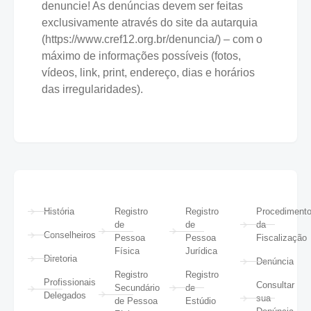
denuncie! As denúncias devem ser feitas
exclusivamente através do site da autarquia
(https://www.cref12.org.br/denuncia/) – com o
máximo de informações possíveis (fotos,
vídeos, link, print, endereço, dias e horários
das irregularidades).
História
Registro
Registro
Procediment
de
de
da
Conselheiros
Pessoa
Pessoa
Fiscalização
Física
Jurídica
Diretoria
Denúncia
Registro
Registro
Profissionais
Consultar
Secundário
de
Delegados
sua
de Pessoa
Estúdio