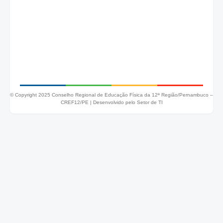
© Copyright 2025 Conselho Regional de Educação Física da 12ª Região/Pernambuco –
CREF12/PE |
Desenvolvido pelo Setor de TI