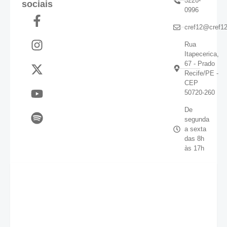
3226-
sociais
0996
cref12@cref12
Rua
Itapecerica,
67 - Prado
Recife/PE -
CEP
50720-260
De
segunda
a sexta
das 8h
às 17h