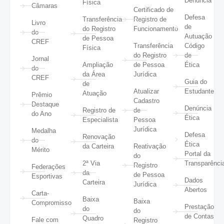
Denúncia
Física
Câmaras
Certificado de
Defesa
Transferência
Registro de
Livro
de
do Registro
Funcionamento
do
Autuação
de Pessoa
CREF
Transferência
Código
Física
do Registro
de
Jornal
Ampliação
de Pessoa
Ética
do
da Área
Jurídica
CREF
Guia do
de
Atualizar
Estudante
Atuação
Prêmio
Cadastro
Destaque
Denúncia
Registro de
de
do Ano
Ética
Especialista
Pessoa
Jurídica
Medalha
Defesa
Renovação
do
Ética
da Carteira
Reativação
Mérito
Portal da
do
2ª Via
Transparênci
Registro
Federações
da
de Pessoa
Esportivas
Dados
Carteira
Jurídica
Abertos
Carta-
Baixa
Baixa
Compromisso
Prestação
do
do
de Contas
Quadro
Fale com
Registro