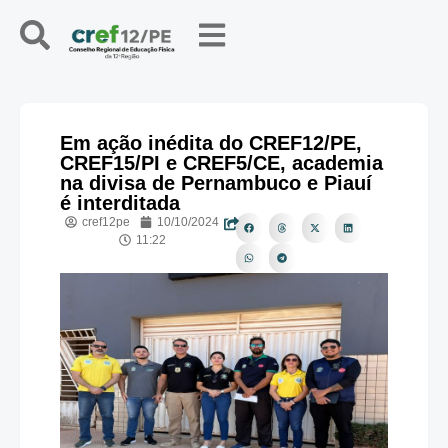
Em ação inédita do CREF12/PE,
CREF15/PI e CREF5/CE, academia
na divisa de Pernambuco e Piauí
é interditada
cref12pe
10/10/2024
11:22